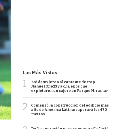
Las Más Vistas
1
Así detuvieron al cantante de trap
Nahuel One23 y a chilenos que
explotaron un cajero en Parque Miramar
2
Comenzó la construcción del edificio más
alto de América Latina: superará los 470
metros
De "la operación no se concretará" a "está