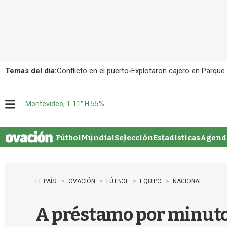
Temas del día:
Conflicto en el puerto
Explotaron cajero en Parque
Montevideo, T 11° H 55%
M
e
n
u
Fútbol
Mundial
Selección
Estadisticas
Agenda
EL PAÍS
OVACIÓN
FÚTBOL
EQUIPO
NACIONAL
A préstamo por minuto