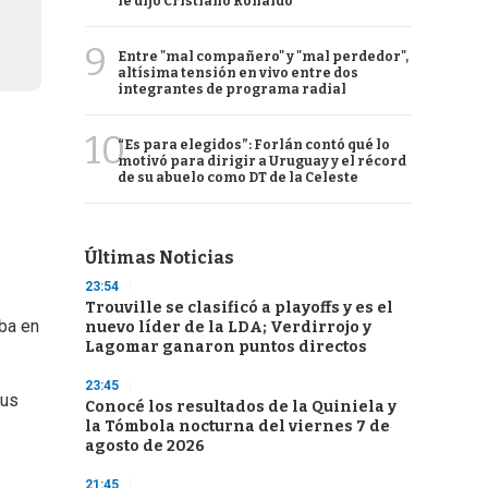
le dijo Cristiano Ronaldo
9
Entre "mal compañero" y "mal perdedor",
altísima tensión en vivo entre dos
integrantes de programa radial
10
“Es para elegidos”: Forlán contó qué lo
motivó para dirigir a Uruguay y el récord
de su abuelo como DT de la Celeste
Últimas Noticias
23:54
Trouville se clasificó a playoffs y es el
aba en
nuevo líder de la LDA; Verdirrojo y
Lagomar ganaron puntos directos
23:45
sus
Conocé los resultados de la Quiniela y
la Tómbola nocturna del viernes 7 de
agosto de 2026
21:45