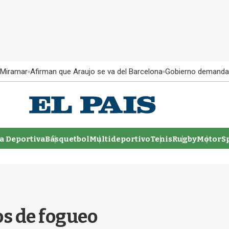
 Miramar
Afirman que Araujo se va del Barcelona
Gobierno demanda
 Deportiva
Básquetbol
Multideportivo
Tenis
Rugby
MotorSp
s de fogueo