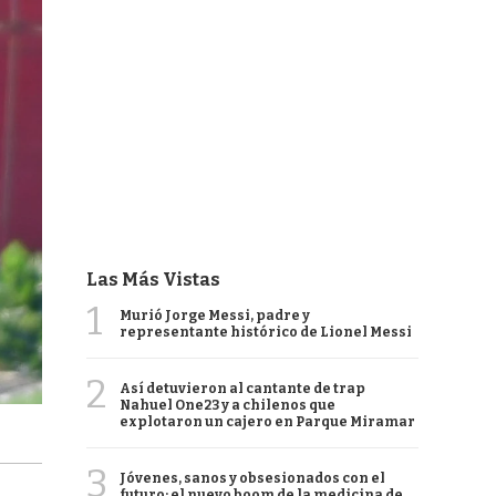
Las Más Vistas
1
Murió Jorge Messi, padre y
representante histórico de Lionel Messi
2
Así detuvieron al cantante de trap
Nahuel One23 y a chilenos que
explotaron un cajero en Parque Miramar
3
Jóvenes, sanos y obsesionados con el
futuro: el nuevo boom de la medicina de