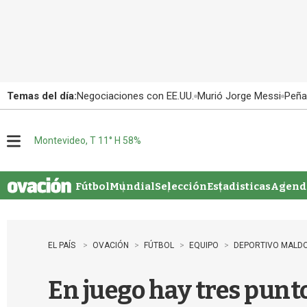
Temas del día:
Negociaciones con EE.UU.
Murió Jorge Messi
Peña
Montevideo, T 11° H 58%
M
e
n
u
Fútbol
Mundial
Selección
Estadisticas
Agenda
EL PAÍS
OVACIÓN
FÚTBOL
EQUIPO
DEPORTIVO MALD
En juego hay tres punt