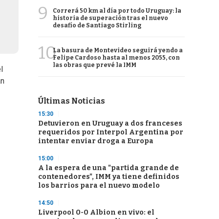
9
Correrá 50 km al día por todo Uruguay: la
historia de superación tras el nuevo
desafío de Santiago Stirling
10
La basura de Montevideo seguirá yendo a
Felipe Cardoso hasta al menos 2055, con
las obras que prevé la IMM
l
an
Últimas Noticias
15:30
Detuvieron en Uruguay a dos franceses
requeridos por Interpol Argentina por
intentar enviar droga a Europa
15:00
A la espera de una "partida grande de
contenedores", IMM ya tiene definidos
los barrios para el nuevo modelo
14:50
Liverpool 0-0 Albion en vivo: el