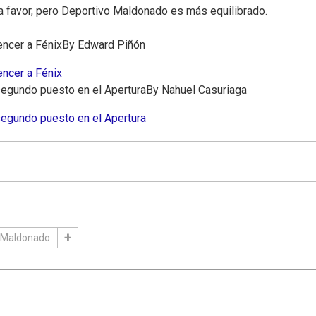
 a favor, pero Deportivo Maldonado es más equilibrado.
encer a Fénix
By
Edward Piñón
encer a Fénix
 segundo puesto en el Apertura
By
Nahuel Casuriaga
 segundo puesto en el Apertura
 Maldonado