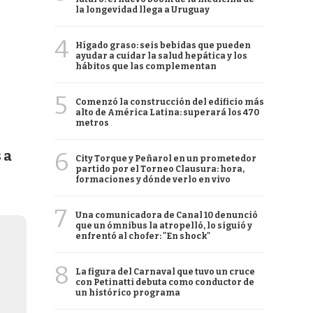
la longevidad llega a Uruguay
4
Hígado graso: seis bebidas que pueden
ayudar a cuidar la salud hepática y los
hábitos que las complementan
5
Comenzó la construcción del edificio más
alto de América Latina: superará los 470
metros
6
 a
City Torque y Peñarol en un prometedor
partido por el Torneo Clausura: hora,
formaciones y dónde verlo en vivo
7
Una comunicadora de Canal 10 denunció
que un ómnibus la atropelló, lo siguió y
enfrentó al chofer: "En shock"
8
La figura del Carnaval que tuvo un cruce
con Petinatti debuta como conductor de
un histórico programa