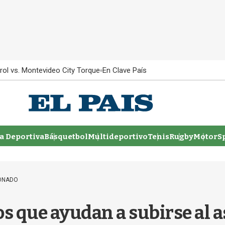
rol vs. Montevideo City Torque
En Clave País
 Deportiva
Básquetbol
Multideportivo
Tenis
Rugby
MotorSp
ONADO
os que ayudan a subirse al 