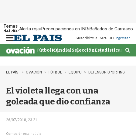
Temas
Alerta roja
Preocupaciones en INR
Bañados de Carrasco
del día:
Suscribite al 50% OFF
Ingresar
M
e
Fútbol
Mundial
Selección
Estadisticas
Agen
n
M
u
o
s
t
EL PAÍS
OVACIÓN
FÚTBOL
EQUIPO
DEFENSOR SPORTING
r
a
El violeta llega con una
r
b
goleada que dio confianza
�
s
q
u
26/07/2018, 23:21
e
d
Compartir esta noticia