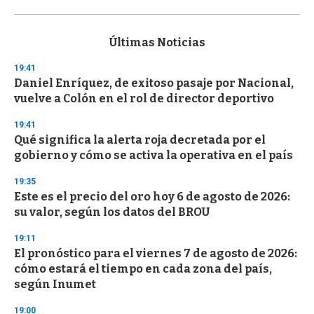
0
s
e
c
Últimas Noticias
o
n
19:41
d
Daniel Enríquez, de exitoso pasaje por Nacional,
s
o
vuelve a Colón en el rol de director deportivo
f
3
19:41
3
s
Qué significa la alerta roja decretada por el
e
gobierno y cómo se activa la operativa en el país
c
o
19:35
n
d
Este es el precio del oro hoy 6 de agosto de 2026:
s
su valor, según los datos del BROU
19:11
El pronóstico para el viernes 7 de agosto de 2026:
cómo estará el tiempo en cada zona del país,
según Inumet
19:00