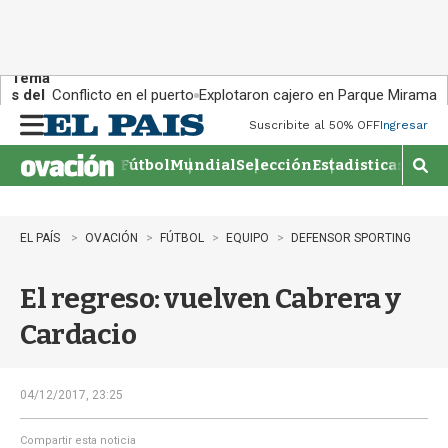
Tema
s del
Conflicto en el puerto
Explotaron cajero en Parque Miramar
día:
Suscribite al 50% OFF
Ingresar
M
e
Fútbol
Mundial
Selección
Estadisticas
Agen
n
M
u
o
s
t
EL PAÍS
OVACIÓN
FÚTBOL
EQUIPO
DEFENSOR SPORTING
r
a
El regreso: vuelven Cabrera y
r
b
Cardacio
�
s
q
u
04/12/2017, 23:25
e
d
Compartir esta noticia