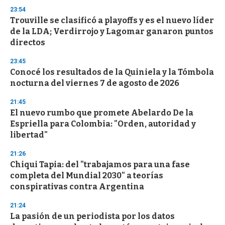
n
23:54
d
Trouville se clasificó a playoffs y es el nuevo líder
s
o
de la LDA; Verdirrojo y Lagomar ganaron puntos
f
directos
3
3
s
23:45
e
Conocé los resultados de la Quiniela y la Tómbola
c
nocturna del viernes 7 de agosto de 2026
o
n
d
21:45
s
El nuevo rumbo que promete Abelardo De la
Espriella para Colombia: "Orden, autoridad y
libertad"
21:26
Chiqui Tapia: del "trabajamos para una fase
completa del Mundial 2030" a teorías
conspirativas contra Argentina
21:24
La pasión de un periodista por los datos