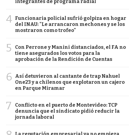
integrantes de programa radial
4
Funcionaria policial sufrió golpiza en hogar
del INAU: "Le arrancaron mechones y se los
mostraron como trofeo"
5
Con Perrone y Manini distanciados, el FA no
tiene asegurados los votos para la
aprobación de la Rendición de Cuentas
6
Así detuvieron al cantante de trap Nahuel
One23 y a chilenos que explotaron un cajero
en Parque Miramar
7
Conflicto en el puerto de Montevideo: TCP
denuncia que el sindicato pidió reducir la
jornada laboral
8
La reputación empresarial ya no empieza