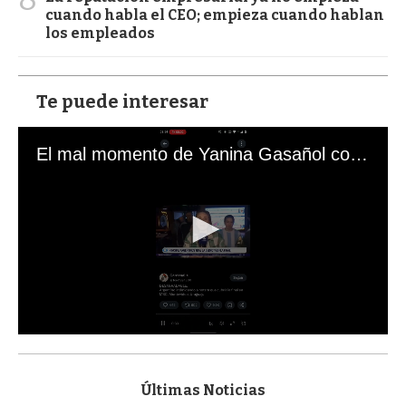
cuando habla el CEO; empieza cuando hablan
los empleados
Te puede interesar
El mal momento de Yanina Gasañol con un hincha argentino en "Subrayado"
0
s
e
c
Últimas Noticias
o