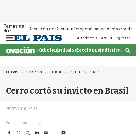
Temas del
Rendición de Cuentas
Temporal causa destrozos
En 
día:
Suscribite al 50% OFF
Ingresar
M
e
Fútbol
Mundial
Selección
Estadisticas
Agen
n
M
u
o
s
t
EL PAÍS
OVACIÓN
FÚTBOL
EQUIPO
CERRO
r
a
Cerro cortó su invicto en Brasil
r
b
�
s
25/07/2018, 22:36
q
u
Compartir esta noticia
e
F
W
T
L
E
d