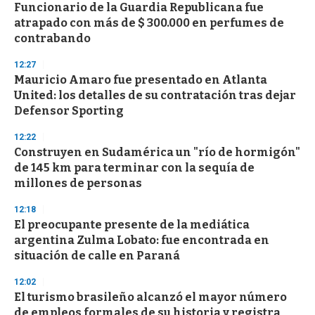
e
Funcionario de la Guardia Republicana fue
c
atrapado con más de $ 300.000 en perfumes de
o
n
contrabando
d
s
12:27
Mauricio Amaro fue presentado en Atlanta
United: los detalles de su contratación tras dejar
Defensor Sporting
12:22
Construyen en Sudamérica un "río de hormigón"
de 145 km para terminar con la sequía de
millones de personas
12:18
El preocupante presente de la mediática
argentina Zulma Lobato: fue encontrada en
situación de calle en Paraná
12:02
El turismo brasileño alcanzó el mayor número
de empleos formales de su historia y registra