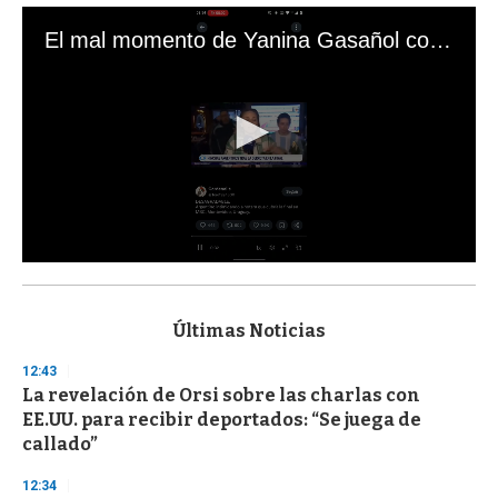
El mal momento de Yanina Gasañol con un hincha argentino en "Subrayado"
0
s
e
c
Últimas Noticias
o
n
12:43
d
La revelación de Orsi sobre las charlas con
s
o
EE.UU. para recibir deportados: “Se juega de
f
callado”
3
3
s
12:34