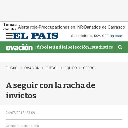
Temas
Alerta roja
Preocupaciones en INR
Bañados de Carrasco
del día:
Suscribite al 50% OFF
Ingresar
M
e
Fútbol
Mundial
Selección
Estadisticas
Agen
n
M
u
o
s
t
EL PAÍS
OVACIÓN
FÚTBOL
EQUIPO
CERRO
r
a
A seguir con la racha de
r
b
invictos
�
s
q
u
24/07/2018, 23:09
e
d
Compartir esta noticia