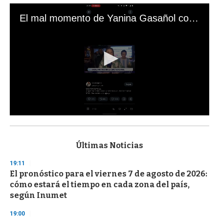
El mal momento de Yanina Gasañol con un hincha argentino en "Subrayado"
0
s
e
c
Últimas Noticias
o
n
19:11
d
El pronóstico para el viernes 7 de agosto de 2026:
s
o
cómo estará el tiempo en cada zona del país,
f
según Inumet
3
3
s
19:00