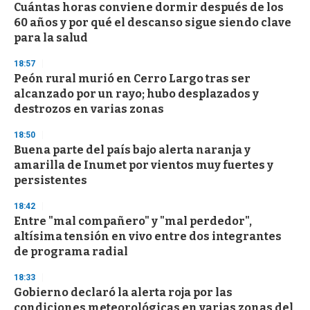
e
Cuántas horas conviene dormir después de los
c
60 años y por qué el descanso sigue siendo clave
o
n
para la salud
d
s
18:57
Peón rural murió en Cerro Largo tras ser
alcanzado por un rayo; hubo desplazados y
destrozos en varias zonas
18:50
Buena parte del país bajo alerta naranja y
amarilla de Inumet por vientos muy fuertes y
persistentes
18:42
Entre "mal compañero" y "mal perdedor",
altísima tensión en vivo entre dos integrantes
de programa radial
18:33
Gobierno declaró la alerta roja por las
condiciones meteorológicas en varias zonas del