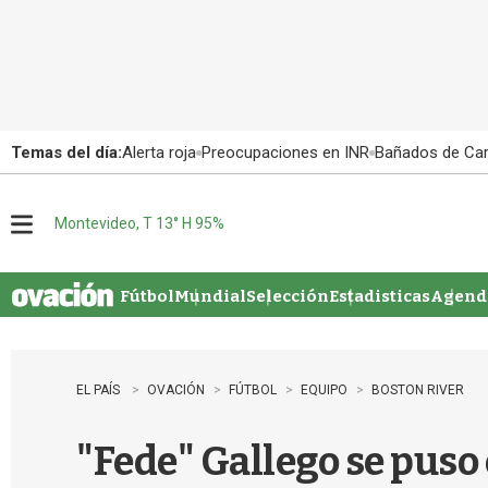
Temas del día:
Alerta roja
Preocupaciones en INR
Bañados de Ca
Montevideo, T 13° H 95%
M
e
n
u
Fútbol
Mundial
Selección
Estadisticas
Agenda
EL PAÍS
OVACIÓN
FÚTBOL
EQUIPO
BOSTON RIVER
"Fede" Gallego se puso 