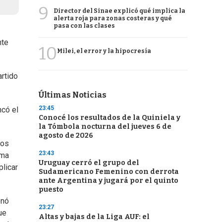
9
Director del Sinae explicó qué implica la
alerta roja para zonas costeras y qué
pasa con las clases
nte
10
Milei, el error y la hipocresía
artido
Últimas Noticias
23:45
ncó el
Conocé los resultados de la Quiniela y
la Tómbola nocturna del jueves 6 de
agosto de 2026
mos
23:43
rma
Uruguay cerró el grupo del
plicar
Sudamericano Femenino con derrota
ante Argentina y jugará por el quinto
puesto
onó
23:27
ue
Altas y bajas de la Liga AUF: el