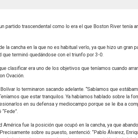
un partido trascendental como lo era el que Boston River tenía a
e la cancha en la que no es habitual verlo, ya que hizo un gran p
d que terminó quedándose con el triunfo por 3-0.
que clasificar era uno de los objetivos que teníamos cuando arra
con Ovación.
io Bolívar lo terminaron sacando adelante. “Sabíamos que estába
 Teníamos que estar tranquilos. Ya habíamos hablado sobre la fo
y presionarlos en su defensa y mediocampo porque se le iba a com
ó “Fede”.
d América fue la posición que ocupó en la cancha, ya que aband
. Precisamente sobre su puesto, sentenció: “Pablo Álvarez, Enriq