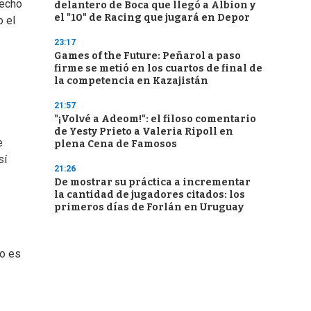
hecho
delantero de Boca que llegó a Albion y
el "10" de Racing que jugará en Depor
o el
23:17
Games of the Future: Peñarol a paso
firme se metió en los cuartos de final de
la competencia en Kazajistán
21:57
"¡Volvé a Adeom!": el filoso comentario
de Yesty Prieto a Valeria Ripoll en
e
plena Cena de Famosos
sí
21:26
De mostrar su práctica a incrementar
la cantidad de jugadores citados: los
primeros días de Forlán en Uruguay
to es