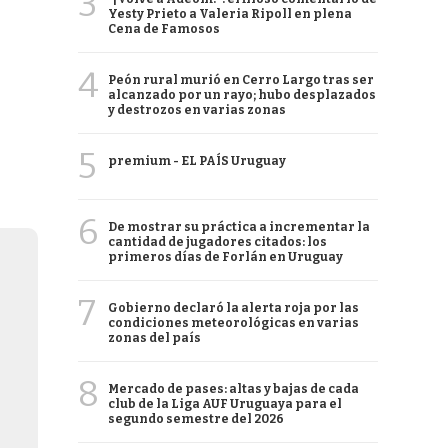
3
Yesty Prieto a Valeria Ripoll en plena
Cena de Famosos
4
Peón rural murió en Cerro Largo tras ser
alcanzado por un rayo; hubo desplazados
y destrozos en varias zonas
5
premium - EL PAÍS Uruguay
6
De mostrar su práctica a incrementar la
cantidad de jugadores citados: los
primeros días de Forlán en Uruguay
7
Gobierno declaró la alerta roja por las
condiciones meteorológicas en varias
zonas del país
8
Mercado de pases: altas y bajas de cada
club de la Liga AUF Uruguaya para el
segundo semestre del 2026