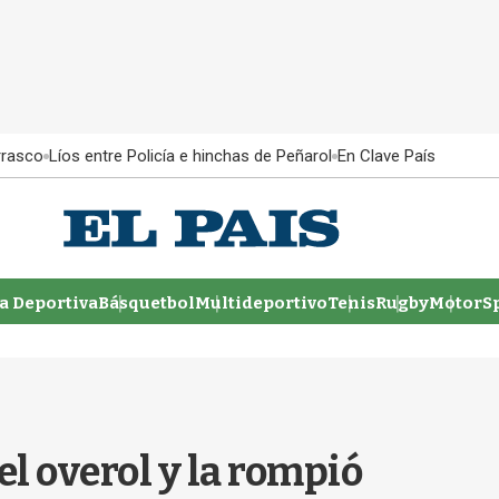
rrasco
Líos entre Policía e hinchas de Peñarol
En Clave País
 Deportiva
Básquetbol
Multideportivo
Tenis
Rugby
MotorSp
el overol y la rompió