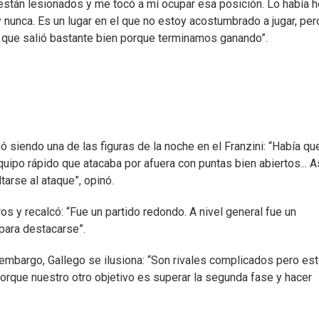
, están lesionados y me tocó a mí ocupar esa posición. Lo había 
 nunca. Es un lugar en el que no estoy acostumbrado a jugar, per
 que salió bastante bien porque terminamos ganando”.
 siendo una de las figuras de la noche en el Franzini: “Había qu
uipo rápido que atacaba por afuera con puntas bien abiertos... A
arse al ataque”, opinó.
 y recalcó: “Fue un partido redondo. A nivel general fue un
para destacarse”.
 embargo, Gallego se ilusiona: “Son rivales complicados pero es
 porque nuestro otro objetivo es superar la segunda fase y hacer