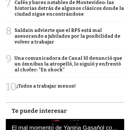
7
Cafés y bares notables de Montevideo: las
historias detrás de algunos clásicos donde la
ciudad sigue encontrándose
8
Saldain advierte que el BPS está mal
asesorando a jubilados por la posibilidad de
volver a trabajar
9
Una comunicadora de Canal 10 denunció que
un ómnibus la atropelló, lo siguió y enfrentó
al chofer: "En shock"
10
¡Todos a trabajar menos!
Te puede interesar
El mal momento de Yanina Gasañol con un hincha argentino en "Subrayado"