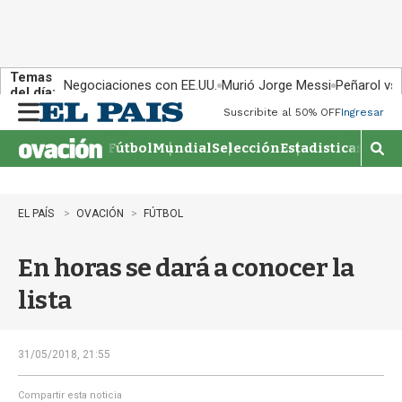
Temas
Negociaciones con EE.UU.
Murió Jorge Messi
Peñarol vs
del día:
Suscribite al 50% OFF
Ingresar
M
e
Fútbol
Mundial
Selección
Estadisticas
Agen
n
M
u
o
s
t
EL PAÍS
OVACIÓN
FÚTBOL
r
a
En horas se dará a conocer la
r
b
lista
�
s
q
u
31/05/2018, 21:55
e
d
Compartir esta noticia