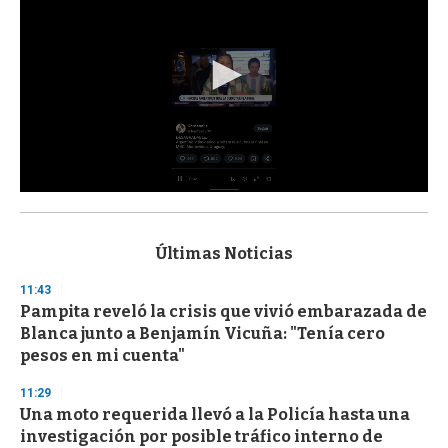
0
s
e
c
Últimas Noticias
o
n
11:43
d
Pampita reveló la crisis que vivió embarazada de
s
o
Blanca junto a Benjamín Vicuña: "Tenía cero
f
pesos en mi cuenta"
3
3
s
11:29
e
Una moto requerida llevó a la Policía hasta una
c
investigación por posible tráfico interno de
o