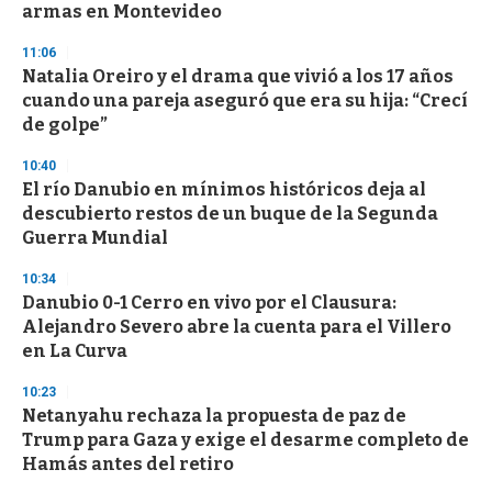
n
armas en Montevideo
d
s
11:06
Natalia Oreiro y el drama que vivió a los 17 años
cuando una pareja aseguró que era su hija: “Crecí
de golpe”
10:40
El río Danubio en mínimos históricos deja al
descubierto restos de un buque de la Segunda
Guerra Mundial
10:34
Danubio 0-1 Cerro en vivo por el Clausura:
Alejandro Severo abre la cuenta para el Villero
en La Curva
10:23
Netanyahu rechaza la propuesta de paz de
Trump para Gaza y exige el desarme completo de
Hamás antes del retiro