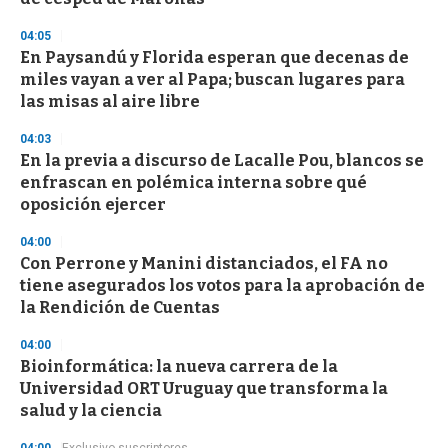
c
o
04:05
n
d
En Paysandú y Florida esperan que decenas de
s
miles vayan a ver al Papa; buscan lugares para
las misas al aire libre
04:03
En la previa a discurso de Lacalle Pou, blancos se
enfrascan en polémica interna sobre qué
oposición ejercer
04:00
Con Perrone y Manini distanciados, el FA no
tiene asegurados los votos para la aprobación de
la Rendición de Cuentas
04:00
Bioinformática: la nueva carrera de la
Universidad ORT Uruguay que transforma la
salud y la ciencia
04:00
Exclusivo suscriptores