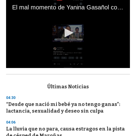
El mal momento de Yanina Gasañol con un hincha argentino en "Subrayado"
0
s
e
c
Últimas Noticias
o
n
04:30
d
“Desde que nació mi bebé ya no tengo ganas”:
s
o
lactancia, sexualidad y deseo sin culpa
f
3
04:06
3
s
La lluvia que no para, causa estragos en la pista
e
de césped de Maroñas