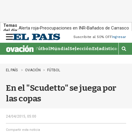
Temas
Alerta roja
Preocupaciones en INR
Bañados de Carrasco
del día:
Suscribite al 50% OFF
Ingresar
M
e
Fútbol
Mundial
Selección
Estadisticas
Agen
n
M
u
o
s
t
EL PAÍS
OVACIÓN
FÚTBOL
r
a
En el "Scudetto" se juega por
r
b
las copas
�
s
q
u
24/04/2015, 05:00
e
d
Compartir esta noticia