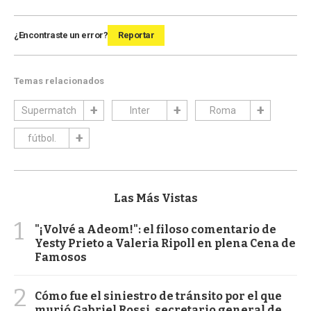
¿Encontraste un error?
Reportar
Temas relacionados
Supermatch
Inter
Roma
fútbol.
Las Más Vistas
1
"¡Volvé a Adeom!": el filoso comentario de
Yesty Prieto a Valeria Ripoll en plena Cena de
Famosos
2
Cómo fue el siniestro de tránsito por el que
murió Gabriel Rossi, secretario general de