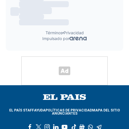
EL PAÍS STAFF
AYUDA
POLÍTICAS DE PRIVACIDAD
MAPA DEL SITIO
ANUNCIANTES
f
t
i
l
y
t
g
w
t