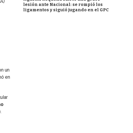
A)
lesión ante Nacional: se rompió los
ligamentos y siguió jugando en el GPC
on un
nó en
ular
no
.