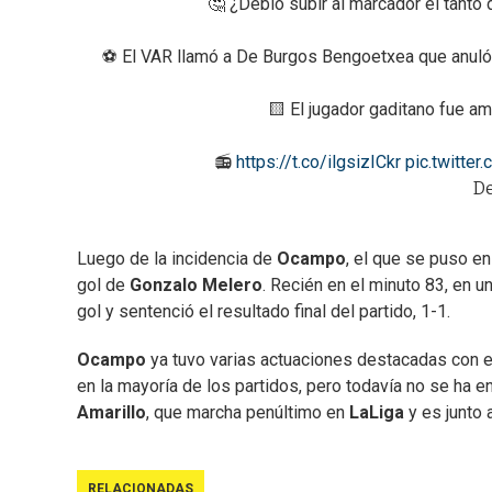
🤔 ¿Debió subir al marcador el tanto
⚽️ El VAR llamó a De Burgos Bengoetxea que anuló e
🟨 El jugador gaditano fue 
📻
https://t.co/ilgsizICkr
pic.twitte
De
Luego de la incidencia de
Ocampo
, el que se puso en
gol de
Gonzalo
Melero
. Recién en el minuto 83, en u
gol y sentenció el resultado final del partido, 1-1.
Ocampo
ya tuvo varias actuaciones destacadas con 
en la mayoría de los partidos, pero todavía no se ha e
Amarillo
, que marcha penúltimo en
LaLiga
y es junto 
RELACIONADAS