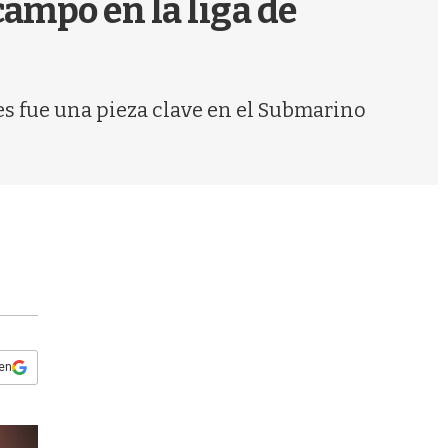
campo en la liga de
s
q
u
e
d
es fue una pieza clave en el Submarino
a
 en