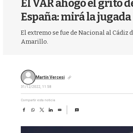
El VAR ahogó el grito d
España: mirá la jugada
El extremo se fue de Nacional al Cádiz 
Amarillo.
Martín Vercesi
31/12/2022, 11:58
Compartir esta noticia
F
W
T
L
E
a
h
w
i
m
c
a
i
n
a
e
t
t
k
i
b
s
t
e
l