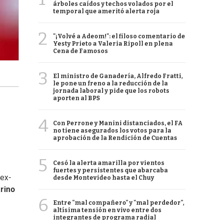
árboles caídos y techos volados por el
temporal que ameritó alerta roja
2
"¡Volvé a Adeom!": el filoso comentario de
Yesty Prieto a Valeria Ripoll en plena
Cena de Famosos
3
El ministro de Ganadería, Alfredo Fratti,
le pone un freno a la reducción de la
jornada laboral y pide que los robots
aporten al BPS
4
Con Perrone y Manini distanciados, el FA
no tiene asegurados los votos para la
aprobación de la Rendición de Cuentas
5
Cesó la alerta amarilla por vientos
fuertes y persistentes que abarcaba
 ex-
desde Montevideo hasta el Chuy
rino
6
Entre "mal compañero" y "mal perdedor",
altísima tensión en vivo entre dos
integrantes de programa radial