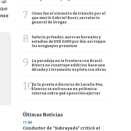
s un
 que
7
Cómo fue el siniestro de tránsito por el
onso
que murió Gabriel Rossi, secretario
general de Drogas
8
Safaris privados, auroras boreales y
estadías de US$ 3.000 por día: así viajan
los uruguayos premium
9
La paradoja en la frontera con Brasil:
Rivera no construye edificios hace una
década y Livramento explota con obras
10
En la previa a discurso de Lacalle Pou,
blancos se enfrascan en polémica
interna sobre qué oposición ejercer
Últimas Noticias
11:04
Conductor de "Subrayado" criticó el