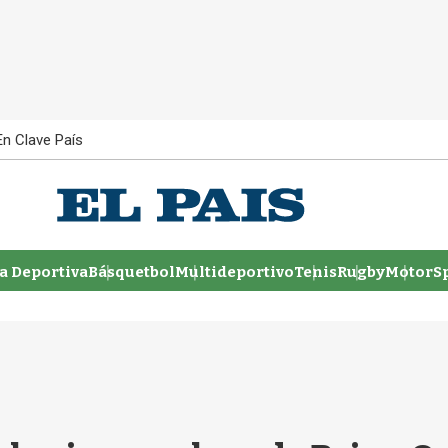
En Clave País
 Deportiva
Básquetbol
Multideportivo
Tenis
Rugby
MotorSp