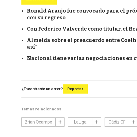
Ronald Araujo fue convocado para el próx
con su regreso
Con Federico Valverde como titular, el Re
Almeida sobre el preacuerdo entre Coelho
así"
Nacional tiene varias negociaciones en 
¿Encontraste un error?
Reportar
Temas relacionados
Brian Ocampo
LaLiga
Cádiz CF