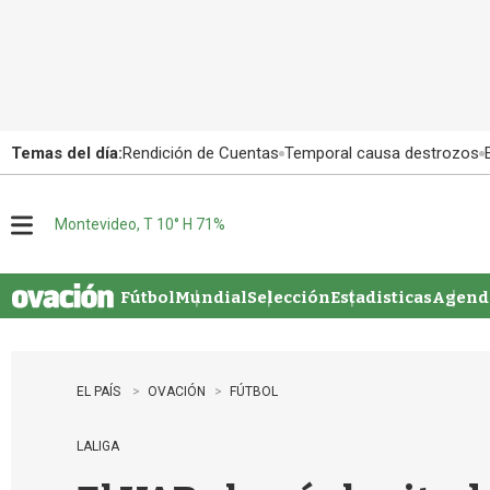
Temas del día:
Rendición de Cuentas
Temporal causa destrozos
Montevideo, T 10° H 71%
M
e
n
u
Fútbol
Mundial
Selección
Estadisticas
Agenda
EL PAÍS
OVACIÓN
FÚTBOL
LALIGA