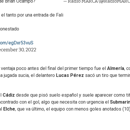
 de Brian Ocampo?
— Radio MARCA (@RadioMARC
l tanto por una entrada de Fali
amonestado
r.com/egDxr53vuS
cember 30, 2022
 ventaja poco antes del final del primer tiempo fue el
Almería
, c
na jugada sucia, el delantero
Lucas Pérez
sacó un tiro que termi
el
Cádiz
desde que pisó suelo español y suele aparecer como tit
ncontrado con el gol, algo que necesita con urgencia el
Submari
al
Elche
, que va último, el equipo con menos goles anotados (10)