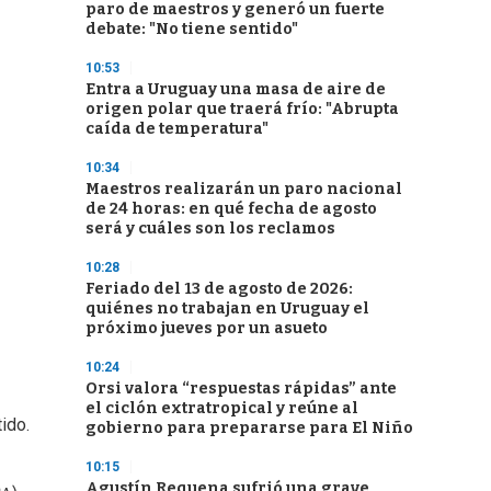
paro de maestros y generó un fuerte
debate: "No tiene sentido"
10:53
Entra a Uruguay una masa de aire de
origen polar que traerá frío: "Abrupta
caída de temperatura"
10:34
Maestros realizarán un paro nacional
de 24 horas: en qué fecha de agosto
será y cuáles son los reclamos
10:28
Feriado del 13 de agosto de 2026:
quiénes no trabajan en Uruguay el
próximo jueves por un asueto
10:24
Orsi valora “respuestas rápidas” ante
el ciclón extratropical y reúne al
tido.
gobierno para prepararse para El Niño
10:15
Agustín Requena sufrió una grave