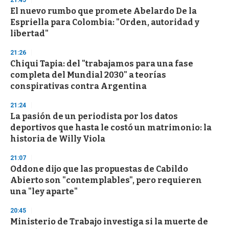
21:45
s
El nuevo rumbo que promete Abelardo De la
Espriella para Colombia: "Orden, autoridad y
libertad"
21:26
Chiqui Tapia: del "trabajamos para una fase
completa del Mundial 2030" a teorías
conspirativas contra Argentina
21:24
La pasión de un periodista por los datos
deportivos que hasta le costó un matrimonio: la
historia de Willy Viola
21:07
Oddone dijo que las propuestas de Cabildo
Abierto son "contemplables", pero requieren
una "ley aparte"
20:45
Ministerio de Trabajo investiga si la muerte de