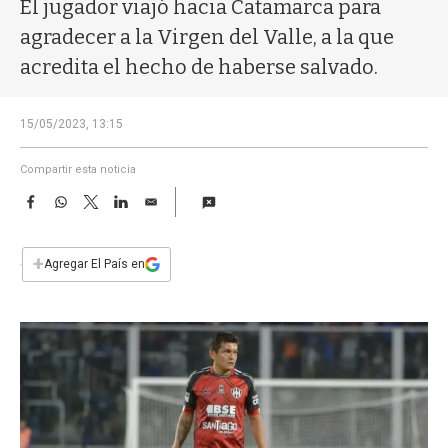
a
El jugador viajó hacia Catamarca para
agradecer a la Virgen del Valle, a la que
acredita el hecho de haberse salvado.
15/05/2023, 13:15
Compartir esta noticia
F
W
T
L
E
a
h
w
i
m
c
a
i
n
a
e
t
t
k
i
+
Agregar El País en
b
s
t
e
l
o
A
e
d
o
p
r
I
k
p
n