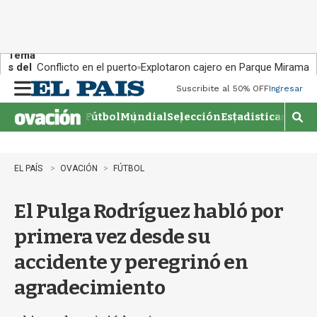
Tema
s del
Conflicto en el puerto
Explotaron cajero en Parque Miramar
día:
Suscribite al 50% OFF
Ingresar
M
e
Fútbol
Mundial
Selección
Estadisticas
Agen
n
M
u
o
s
t
EL PAÍS
OVACIÓN
FÚTBOL
r
a
El Pulga Rodríguez habló por
r
b
primera vez desde su
�
s
accidente y peregrinó en
q
u
agradecimiento
e
d