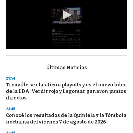
0
s
e
c
Últimas Noticias
o
n
23:54
d
Trouville se clasificó a playoffs y es el nuevo líder
s
o
de la LDA; Verdirrojo y Lagomar ganaron puntos
f
directos
3
3
s
23:45
e
Conocé los resultados de la Quiniela y la Tómbola
c
nocturna del viernes 7 de agosto de 2026
o
n
d