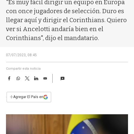
a
"Es muy fácil dirigir un equipo en Europa
con once jugadores de selección. Duro es
llegar aquí y dirigir el Corinthians. Quiero
ver si Ancelotti andaría bien en el
Corinthians", dijo el mandatario.
07/07/2023, 08:45
Compartir esta noticia
F
W
T
L
E
a
h
w
i
m
c
a
i
n
a
e
t
t
k
i
+
Agregar El País en
b
s
t
e
l
o
A
e
d
o
p
r
I
k
p
n