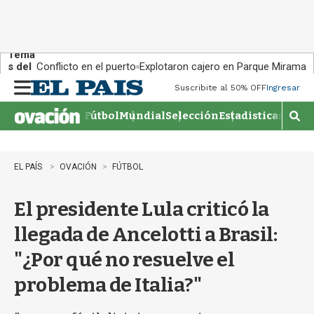
Tema
s del
Conflicto en el puerto
Explotaron cajero en Parque Miramar
día:
Suscribite al 50% OFF
Ingresar
M
e
Fútbol
Mundial
Selección
Estadisticas
Agen
n
M
u
o
s
t
EL PAÍS
OVACIÓN
FÚTBOL
r
a
El presidente Lula criticó la
r
b
llegada de Ancelotti a Brasil:
�
s
"¿Por qué no resuelve el
q
u
problema de Italia?"
e
d