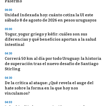
Palermo
3
3
s
06:00
e
Unidad Indexada hoy: cuánto cotiza la UI este
c
sábado 8 de agosto de 2026 en pesos uruguayos
o
n
d
05:00
s
Yogur, yogur griego y kéfir: cuáles son sus
diferencias y qué beneficios aportan a la salud
intestinal
04:30
Correrá 50 km al día por todo Uruguay: la historia
de superación tras el nuevo desafío de Santiago
Stirling
04:30
De la crítica al ataque: ¿Qué revela el auge del
hate sobre la forma en la que hoy nos
vinculamos?
04:03