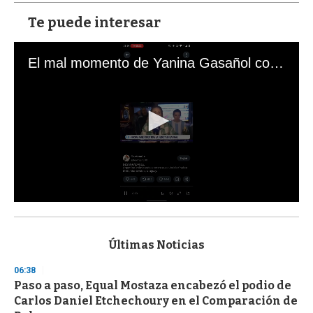
Te puede interesar
El mal momento de Yanina Gasañol con un hincha argentino en "Subrayado"
0
s
e
c
Últimas Noticias
o
n
06:38
d
Paso a paso, Equal Mostaza encabezó el podio de
s
o
Carlos Daniel Etchechoury en el Comparación de
f