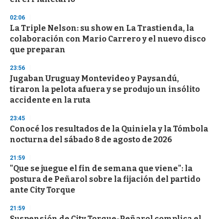
d
s
02:06
La Triple Nelson: su show en La Trastienda, la
colaboración con Mario Carrero y el nuevo disco
que preparan
23:56
Jugaban Uruguay Montevideo y Paysandú,
tiraron la pelota afuera y se produjo un insólito
accidente en la ruta
23:45
Conocé los resultados de la Quiniela y la Tómbola
nocturna del sábado 8 de agosto de 2026
21:59
"Que se juegue el fin de semana que viene": la
postura de Peñarol sobre la fijación del partido
ante City Torque
21:59
Suspensión de City Torque-Peñarol complica el