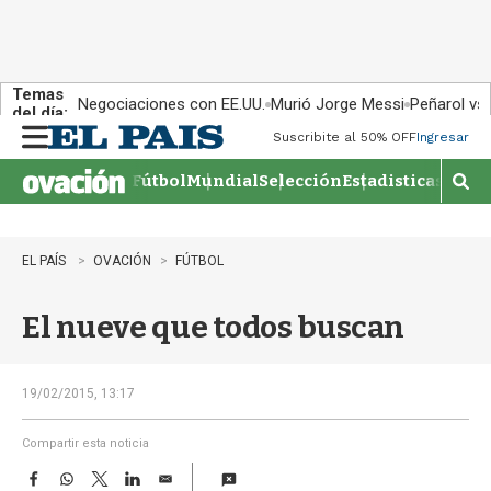
Temas
Negociaciones con EE.UU.
Murió Jorge Messi
Peñarol vs
del día:
Suscribite al 50% OFF
Ingresar
M
e
Fútbol
Mundial
Selección
Estadisticas
Agen
n
M
u
o
s
t
EL PAÍS
OVACIÓN
FÚTBOL
r
a
El nueve que todos buscan
r
b
�
s
19/02/2015, 13:17
q
u
Compartir esta noticia
e
F
W
T
L
E
d