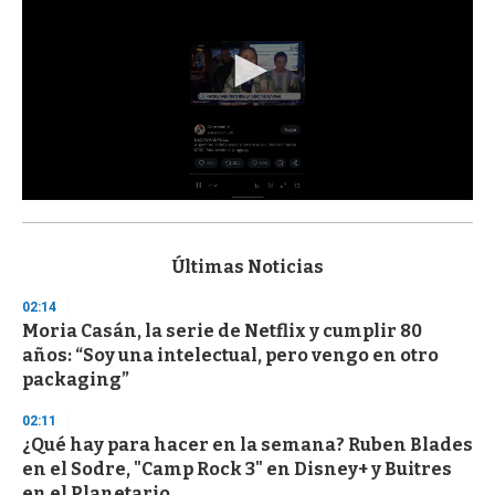
0
s
e
c
Últimas Noticias
o
n
02:14
d
Moria Casán, la serie de Netflix y cumplir 80
s
o
años: “Soy una intelectual, pero vengo en otro
f
packaging”
3
3
s
02:11
e
¿Qué hay para hacer en la semana? Ruben Blades
c
en el Sodre, "Camp Rock 3" en Disney+ y Buitres
o
n
en el Planetario