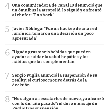
4
Una comunicadora de Canal 10 denunció que
un ómnibus la atropelló, lo siguió y enfrentó
al chofer: "En shock"
5
Javier Nóblega: "Fue un hackeo de una red
lumínica, tomaron una decisión un poco
apresurada"
6
Hígado graso: seis bebidas que pueden
ayudar a cuidar la salud hepática y los
hábitos que las complementan
7
Sergio Puglia anunció la suspensión de su
reality: el curioso motivo detrás de la
decisión
8
"No salgan a rescatarlos de nuevo, ya alcanzó
con lo del año pasado": el duro mensaje de
Ruglio tras suspensión