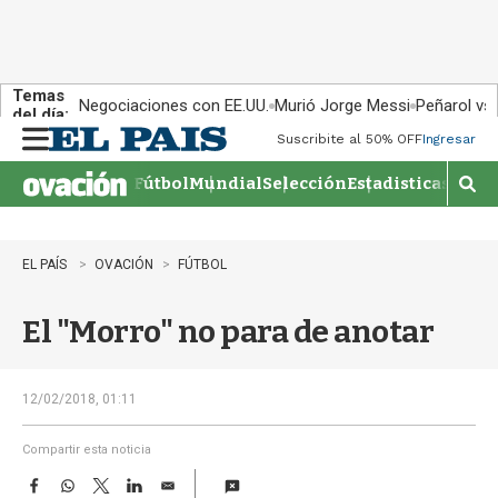
Temas
Negociaciones con EE.UU.
Murió Jorge Messi
Peñarol vs
del día:
Suscribite al 50% OFF
Ingresar
M
e
Fútbol
Mundial
Selección
Estadisticas
Agen
n
M
u
o
s
t
EL PAÍS
OVACIÓN
FÚTBOL
r
a
El "Morro" no para de anotar
r
b
�
s
12/02/2018, 01:11
q
u
Compartir esta noticia
e
F
W
T
L
E
d