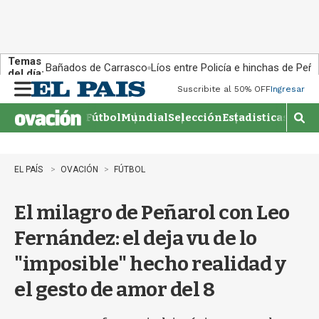
Temas
Bañados de Carrasco
Líos entre Policía e hinchas de Peña
del día:
Suscribite al 50% OFF
Ingresar
M
e
Fútbol
Mundial
Selección
Estadisticas
Agen
n
M
u
o
s
t
EL PAÍS
OVACIÓN
FÚTBOL
r
a
El milagro de Peñarol con Leo
r
b
Fernández: el deja vu de lo
�
s
"imposible" hecho realidad y
q
u
el gesto de amor del 8
e
d