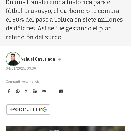
a
En una transferencia histórica para el
fútbol uruguayo, el Carbonero le compra
el 80% del pase a Toluca en siete millones
de dólares. Así se fue gestando el plan
retención del zurdo.
Nahuel Casuriaga
04/01/2025, 03:30
Compartir esta noticia
F
W
T
L
E
a
h
w
i
m
c
a
i
n
a
e
t
t
k
i
+
Agregar El País en
b
s
t
e
l
o
A
e
d
o
p
r
I
k
p
n