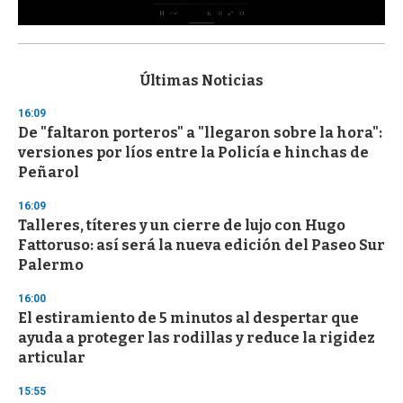
0
s
e
c
Últimas Noticias
o
n
16:09
d
De "faltaron porteros" a "llegaron sobre la hora":
s
o
versiones por líos entre la Policía e hinchas de
f
Peñarol
3
3
s
16:09
e
Talleres, títeres y un cierre de lujo con Hugo
c
Fattoruso: así será la nueva edición del Paseo Sur
o
n
Palermo
d
s
16:00
El estiramiento de 5 minutos al despertar que
ayuda a proteger las rodillas y reduce la rigidez
articular
15:55