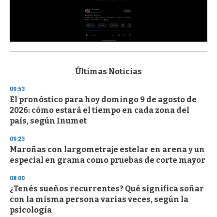
0
s
e
c
Últimas Noticias
o
n
09:53
d
El pronóstico para hoy domingo 9 de agosto de
s
o
2026: cómo estará el tiempo en cada zona del
f
país, según Inumet
3
3
s
09:23
e
Maroñas con largometraje estelar en arena y un
c
especial en grama como pruebas de corte mayor
o
n
d
08:00
s
¿Tenés sueños recurrentes? Qué significa soñar
con la misma persona varias veces, según la
psicología