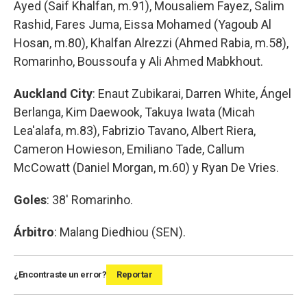
Ayed (Saif Khalfan, m.91), Mousaliem Fayez, Salim
Rashid, Fares Juma, Eissa Mohamed (Yagoub Al
Hosan, m.80), Khalfan Alrezzi (Ahmed Rabia, m.58),
Romarinho, Boussoufa y Ali Ahmed Mabkhout.
Auckland City
: Enaut Zubikarai, Darren White, Ángel
Berlanga, Kim Daewook, Takuya Iwata (Micah
Lea'alafa, m.83), Fabrizio Tavano, Albert Riera,
Cameron Howieson, Emiliano Tade, Callum
McCowatt (Daniel Morgan, m.60) y Ryan De Vries.
Goles
: 38' Romarinho.
Árbitro
: Malang Diedhiou (SEN).
¿Encontraste un error?
Reportar