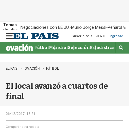
Temas
Negociaciones con EE.UU.
Murió Jorge Messi
Peñarol vs
del día:
Suscribite al 50% OFF
Ingresar
M
e
Fútbol
Mundial
Selección
Estadisticas
Agen
n
M
u
o
s
t
EL PAÍS
OVACIÓN
FÚTBOL
r
a
El local avanzó a cuartos de
r
b
final
�
s
q
u
06/12/2017, 18:21
e
d
Compartir esta noticia