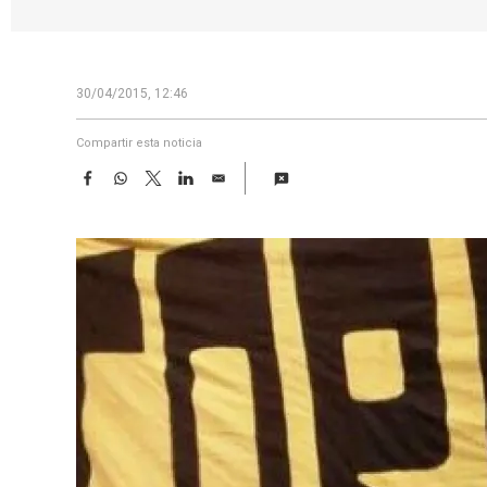
30/04/2015, 12:46
Compartir esta noticia
F
W
T
L
E
a
h
w
i
m
c
a
i
n
a
e
t
t
k
i
b
s
t
e
l
o
A
e
d
o
p
r
I
k
p
n