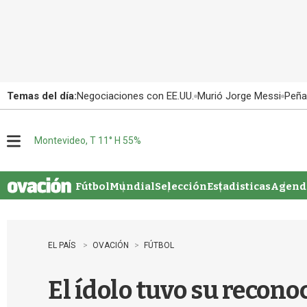
Temas del día:
Negociaciones con EE.UU.
Murió Jorge Messi
Peña
Montevideo, T 11° H 55%
M
e
n
u
Fútbol
Mundial
Selección
Estadisticas
Agenda
EL PAÍS
OVACIÓN
FÚTBOL
El ídolo tuvo su recon