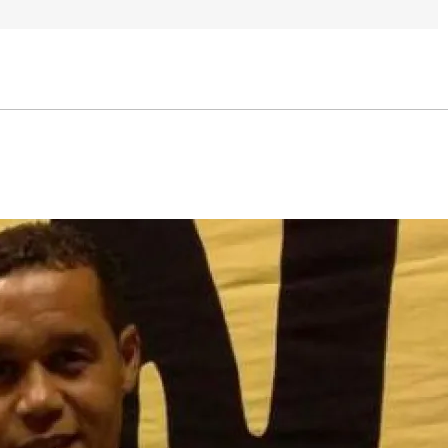
s
q
u
e
d
a