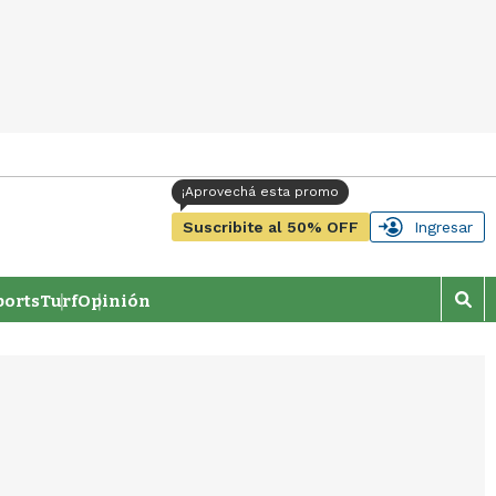
Suscribite al 50% OFF
Ingresar
orts
Turf
Opinión
M
o
s
t
r
a
r
b
�