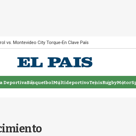
rol vs. Montevideo City Torque
En Clave País
 Deportiva
Básquetbol
Multideportivo
Tenis
Rugby
MotorSp
ocimiento