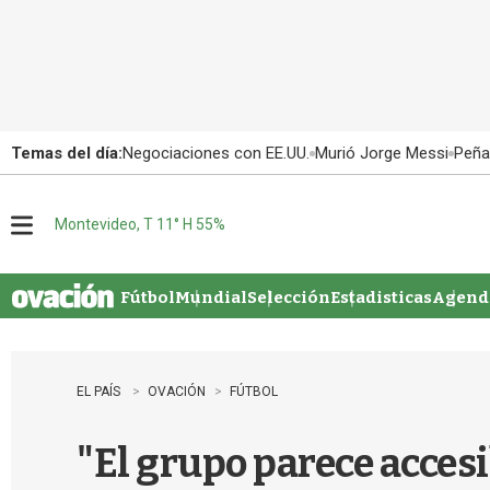
Temas del día:
Negociaciones con EE.UU.
Murió Jorge Messi
Peña
Montevideo, T 11° H 55%
M
e
n
u
Fútbol
Mundial
Selección
Estadisticas
Agenda
EL PAÍS
OVACIÓN
FÚTBOL
"El grupo parece acces