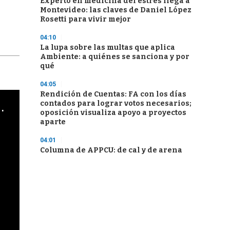
Experto en medicina del estrés llega a
Montevideo: las claves de Daniel López
Rosetti para vivir mejor
04:10
La lupa sobre las multas que aplica
Ambiente: a quiénes se sanciona y por
qué
04:05
Rendición de Cuentas: FA con los días
contados para lograr votos necesarios;
cha argentino en "Subrayado"
oposición visualiza apoyo a proyectos
aparte
04:01
Columna de APPCU: de cal y de arena