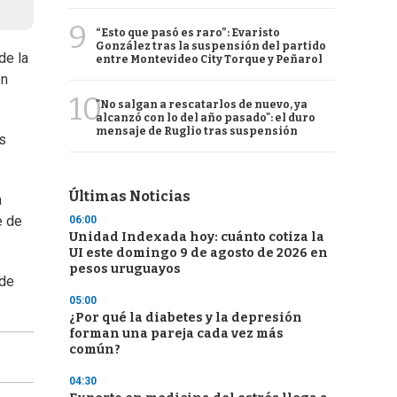
9
“Esto que pasó es raro”: Evaristo
González tras la suspensión del partido
de la
entre Montevideo City Torque y Peñarol
ón
10
"No salgan a rescatarlos de nuevo, ya
alcanzó con lo del año pasado": el duro
mensaje de Ruglio tras suspensión
s
Últimas Noticias
a
e de
06:00
Unidad Indexada hoy: cuánto cotiza la
UI este domingo 9 de agosto de 2026 en
pesos uruguayos
 de
05:00
¿Por qué la diabetes y la depresión
forman una pareja cada vez más
común?
04:30