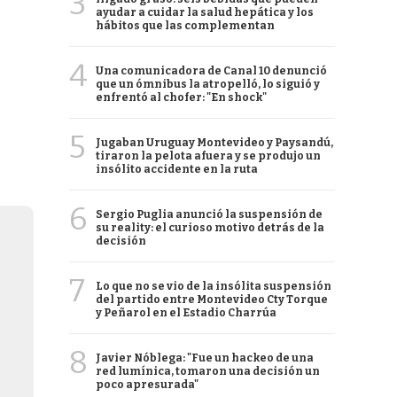
3
ayudar a cuidar la salud hepática y los
hábitos que las complementan
4
Una comunicadora de Canal 10 denunció
que un ómnibus la atropelló, lo siguió y
enfrentó al chofer: "En shock"
5
Jugaban Uruguay Montevideo y Paysandú,
tiraron la pelota afuera y se produjo un
insólito accidente en la ruta
6
Sergio Puglia anunció la suspensión de
su reality: el curioso motivo detrás de la
decisión
7
Lo que no se vio de la insólita suspensión
del partido entre Montevideo Cty Torque
y Peñarol en el Estadio Charrúa
8
Javier Nóblega: "Fue un hackeo de una
red lumínica, tomaron una decisión un
poco apresurada"