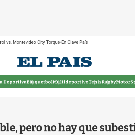
rol vs. Montevideo City Torque
En Clave País
 Deportiva
Básquetbol
Multideportivo
Tenis
Rugby
MotorSp
ible, pero no hay que subest