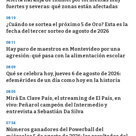
o
fuertes y severas: qué zonas están afectadas
f
3
08:19
3
s
¿Cuándo se sortea el próximo 5 de Oro? Esta es la
e
fecha del tercer sorteo de agosto de 2026
c
o
08:11
n
d
Hay paro de maestros en Montevideo por una
s
agresión: qué pasa con la alimentación escolar
08:09
Qué se celebra hoy, jueves 6 de agosto de 2026:
efemérides de un día como hoy en la historia
08:05
Mirá En Clave País, el streaming de El País, en
vivo: Peñarol campeón del Intermedio y
entrevista a Sebastián Da Silva
07:54
Números ganadores del Powerball del