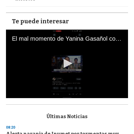
Te puede interesar
El mal momento de Yanina Gasañol con un hincha argentino en "Subrayado"
0
s
e
c
Últimas Noticias
o
n
08:20
d
Alerta naranja de Inumet por tormentas muy
s