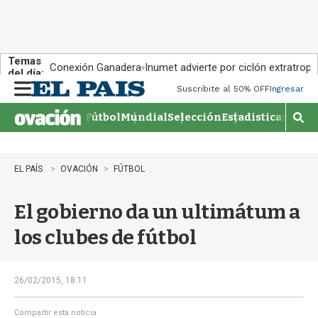
Temas
Conexión Ganadera
Inumet advierte por ciclón extratropi
del día:
Suscribite al 50% OFF
Ingresar
M
e
Fútbol
Mundial
Selección
Estadisticas
Agen
n
M
u
o
s
t
EL PAÍS
OVACIÓN
FÚTBOL
r
a
El gobierno da un ultimátum a
r
b
los clubes de fútbol
�
s
q
u
26/02/2015, 18:11
e
d
Compartir esta noticia