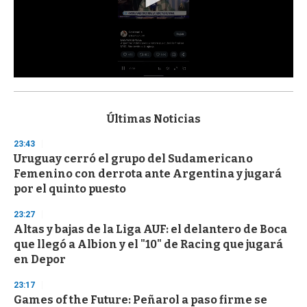
0
s
e
c
Últimas Noticias
o
n
23:43
d
Uruguay cerró el grupo del Sudamericano
s
o
Femenino con derrota ante Argentina y jugará
f
por el quinto puesto
3
3
s
23:27
e
Altas y bajas de la Liga AUF: el delantero de Boca
c
que llegó a Albion y el "10" de Racing que jugará
o
n
en Depor
d
s
23:17
Games of the Future: Peñarol a paso firme se