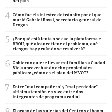
del país
4
Cómo fue el siniestro de tránsito por el que
murió Gabriel Rossi, secretario general de
Drogas
5
¿Por qué está lenta o se cae la plataforma e-
BROU, qué alcance tiene el problema, qué
riesgos hay y cuándo se resolverá?
6
Gobierno quiere llevar mil familias a Ciudad
Vieja aprovechando ocho propiedades
públicas: ¿cómo es el plan del MVOT?
7
Entre "mal compañero" y "mal perdedor",
altísima tensión en vivo entre dos
integrantes de programa radial
8
El ocaso de las galerías del Centro y el boom