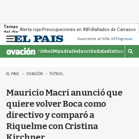
Temas
Alerta roja
Preocupaciones en INR
Bañados de Carrasco
del día:
Suscribite al 50% OFF
Ingresar
M
e
Fútbol
Mundial
Selección
Estadisticas
Agen
n
M
u
o
s
t
EL PAÍS
OVACIÓN
FÚTBOL
r
a
Mauricio Macri anunció que
r
b
quiere volver Boca como
�
s
directivo y comparó a
q
u
Riquelme con Cristina
e
d
Kirchner