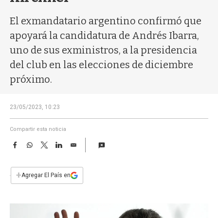
a
El exmandatario argentino confirmó que
apoyará la candidatura de Andrés Ibarra,
uno de sus exministros, a la presidencia
del club en las elecciones de diciembre
próximo.
23/05/2023, 10:23
Compartir esta noticia
F
W
T
L
E
a
h
w
i
m
c
a
i
n
a
e
t
t
k
i
+
Agregar El País en
b
s
t
e
l
o
A
e
d
o
p
r
I
k
p
n