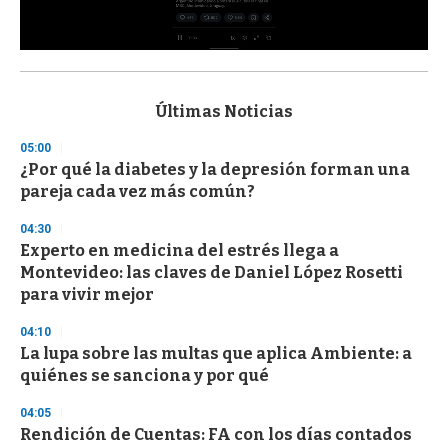
0
s
e
c
Últimas Noticias
o
n
05:00
d
¿Por qué la diabetes y la depresión forman una
s
o
pareja cada vez más común?
f
3
04:30
3
s
Experto en medicina del estrés llega a
e
Montevideo: las claves de Daniel López Rosetti
c
para vivir mejor
o
n
d
04:10
s
La lupa sobre las multas que aplica Ambiente: a
quiénes se sanciona y por qué
04:05
Rendición de Cuentas: FA con los días contados