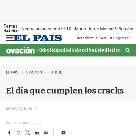
Temas
Negociaciones con EE.UU.
Murió Jorge Messi
Peñarol vs
del día:
Suscribite al 50% OFF
Ingresar
M
e
Fútbol
Mundial
Selección
Estadisticas
Agen
n
M
u
o
s
t
EL PAÍS
OVACIÓN
FÚTBOL
r
a
El día que cumplen los cracks
r
b
�
s
05/02/2015, 20:10
q
u
Compartir esta noticia
e
F
W
T
L
E
d