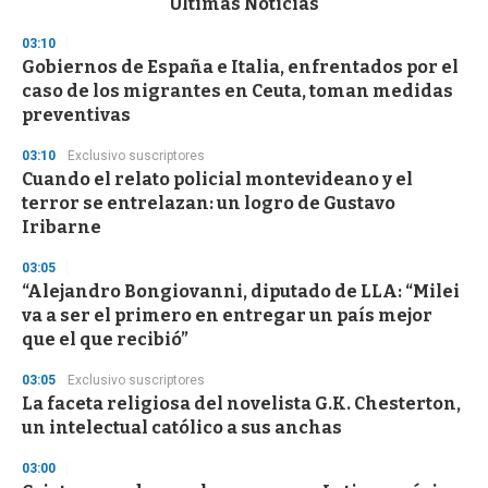
Últimas Noticias
o
n
03:10
d
Gobiernos de España e Italia, enfrentados por el
s
o
caso de los migrantes en Ceuta, toman medidas
f
preventivas
3
3
s
03:10
Exclusivo suscriptores
e
Cuando el relato policial montevideano y el
c
terror se entrelazan: un logro de Gustavo
o
n
Iribarne
d
s
03:05
“Alejandro Bongiovanni, diputado de LLA: “Milei
va a ser el primero en entregar un país mejor
que el que recibió”
03:05
Exclusivo suscriptores
La faceta religiosa del novelista G.K. Chesterton,
un intelectual católico a sus anchas
03:00