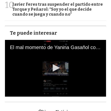
10
Javier Feres tras suspender el partido entre
Torque y Peñarol: “Soy yo el que decide
cuando se juega y cuando no”
Te puede interesar
El mal momento de Yanina Gasañol con un hincha argentino en "Subrayado"
0
s
e
c