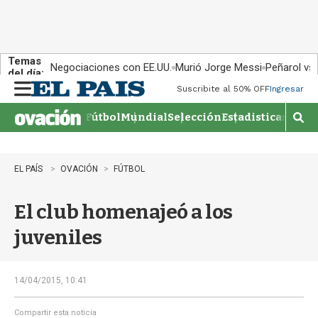
Temas
Negociaciones con EE.UU.
Murió Jorge Messi
Peñarol vs
del día:
Suscribite al 50% OFF
Ingresar
M
e
Fútbol
Mundial
Selección
Estadisticas
Agen
n
M
u
o
s
t
EL PAÍS
OVACIÓN
FÚTBOL
r
a
El club homenajeó a los
r
b
juveniles
�
s
q
u
14/04/2015, 10:41
e
d
Compartir esta noticia