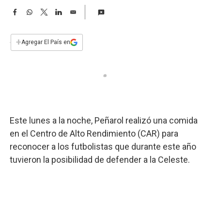
a
F
W
T
L
E
a
h
w
i
m
c
a
i
n
a
e
t
t
k
i
+
Agregar El País en
b
s
t
e
l
o
A
e
d
o
p
r
I
k
p
n
Este lunes a la noche, Peñarol realizó una comida
en el Centro de Alto Rendimiento (CAR) para
reconocer a los futbolistas que durante este año
tuvieron la posibilidad de defender a la Celeste.