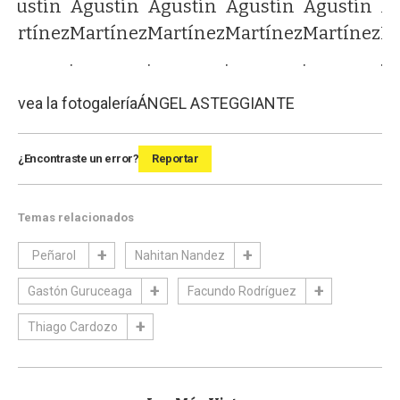
Agustín
Agustín
Agustín
Agustín
Agustín
A
Martínez
Martínez
Martínez
Martínez
Martínez
Ma
.
.
.
.
.
vea la fotogalería
ÁNGEL ASTEGGIANTE
¿Encontraste un error?
Reportar
Temas relacionados
Peñarol
Nahitan Nandez
Gastón Guruceaga
Facundo Rodríguez
Thiago Cardozo