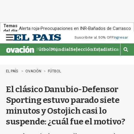
Temas
Alerta roja
Preocupaciones en INR
Bañados de Carrasco
del día:
Suscribite al 50% OFF
Ingresar
M
e
Fútbol
Mundial
Selección
Estadisticas
Agen
n
M
u
o
s
t
EL PAÍS
OVACIÓN
FÚTBOL
r
a
El clásico Danubio-Defensor
r
b
Sporting estuvo parado siete
�
s
minutos y Ostojich casi lo
q
u
suspende: ¿cuál fue el motivo?
e
d