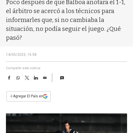
a
Poco después de que Balboa anotara el 1-1,
el árbitro se acercó a los técnicos para
informarles que, si no cambiaba la
situación, no podía seguir el juego. ¿Qué
pasó?
14/05/2023, 16:58
Compartir esta noticia
F
W
T
L
E
a
h
w
i
m
c
a
i
n
a
e
t
t
k
i
+
Agregar El País en
b
s
t
e
l
o
A
e
d
o
p
r
I
k
p
n