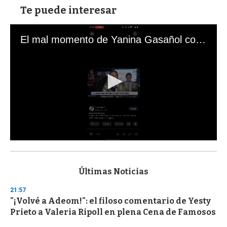
Te puede interesar
El mal momento de Yanina Gasañol con un hincha argentino en "Subrayado"
0
s
e
c
Últimas Noticias
o
n
21:57
d
"¡Volvé a Adeom!": el filoso comentario de Yesty
s
o
Prieto a Valeria Ripoll en plena Cena de Famosos
f
3