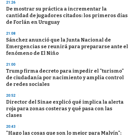
21:26
3
s
De mostrar su práctica a incrementar la
e
cantidad de jugadores citados: los primeros días
c
de Forlán en Uruguay
o
n
d
21:08
s
Sánchez anunció que la Junta Nacional de
Emergencias se reunirá para prepararse ante el
fenómeno de El Niño
21:00
Trump firma decreto para impedir el "turismo"
de ciudadanía por nacimiento y amplía control
de redes sociales
20:52
Director del Sinae explicó qué implica la alerta
roja para zonas costeras y qué pasa con las
clases
20:43
"Hago las cosas que son lo mejor para Malvín":