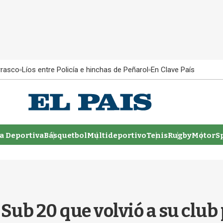
rrasco
Líos entre Policía e hinchas de Peñarol
En Clave País
 Deportiva
Básquetbol
Multideportivo
Tenis
Rugby
MotorSp
ub 20 que volvió a su club