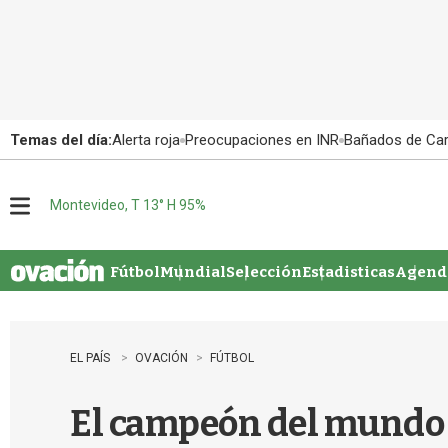
Temas del día:
Alerta roja
Preocupaciones en INR
Bañados de Ca
Montevideo, T 13° H 95%
M
e
n
u
Fútbol
Mundial
Selección
Estadisticas
Agenda
EL PAÍS
OVACIÓN
FÚTBOL
El campeón del mundo S