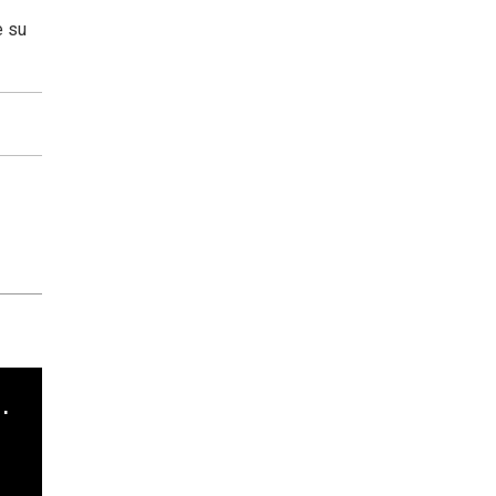
e su
cha argentino en "Subrayado"