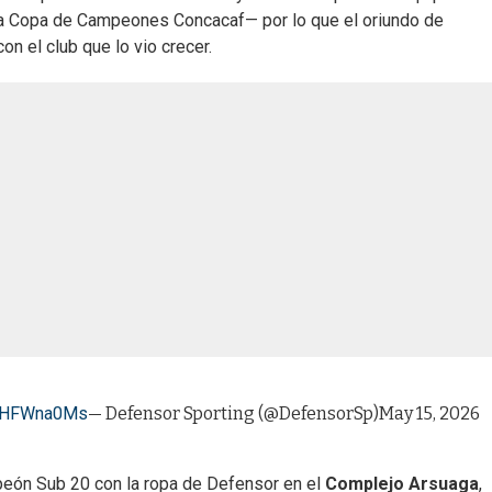
e la Copa de Campeones Concacaf— por lo que el oriundo de
n el club que lo vio crecer.
uMHFWna0Ms
— Defensor Sporting (@DefensorSp)
May 15, 2026
ampeón Sub 20 con la ropa de Defensor en el
Complejo Arsuaga
,