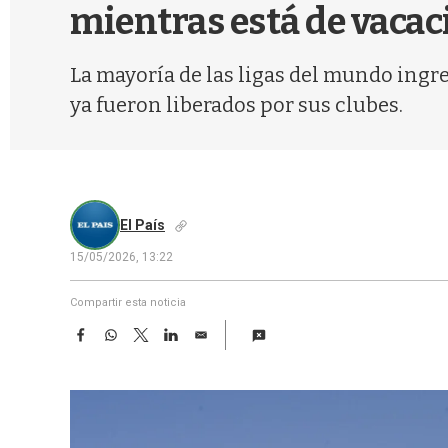
mientras está de vaca
La mayoría de las ligas del mundo ingr
ya fueron liberados por sus clubes.
El País
15/05/2026, 13:22
Compartir esta noticia
F
W
T
L
E
a
h
w
i
m
c
a
i
n
a
e
t
t
k
i
b
s
t
e
l
o
A
e
d