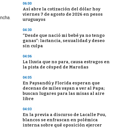
06:00
Así abre la cotización del dólar hoy
viernes 7 de agosto de 2026 en pesos
incha.
uruguayos
04:30
“Desde que nació mi bebé ya no tengo
ganas”: lactancia, sexualidad y deseo
sin culpa
04:06
La lluvia que no para, causa estragos en
la pista de césped de Maroñas
04:05
En Paysandú y Florida esperan que
decenas de miles vayan a ver al Papa;
buscan lugares para las misas al aire
libre
04:03
En la previa a discurso de Lacalle Pou,
blancos se enfrascan en polémica
interna sobre qué oposición ejercer