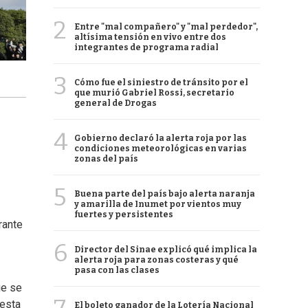
2
Entre "mal compañero" y "mal perdedor",
altísima tensión en vivo entre dos
integrantes de programa radial
3
Cómo fue el siniestro de tránsito por el
que murió Gabriel Rossi, secretario
general de Drogas
4
Gobierno declaró la alerta roja por las
condiciones meteorológicas en varias
zonas del país
5
Buena parte del país bajo alerta naranja
y amarilla de Inumet por vientos muy
fuertes y persistentes
rante
6
Director del Sinae explicó qué implica la
alerta roja para zonas costeras y qué
pasa con las clases
ue se
 esta
El boleto ganador de la Lotería Nacional