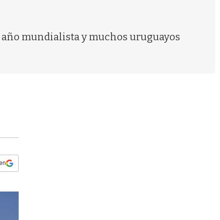
s
q
u
e
 un año mundialista y muchos uruguayos
d
a
 en