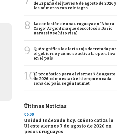
7
de España del jueves 6 de agosto de 2026 y
los números con reintegro
8
La confesión de una uruguaya en "Ahora
Caigo" Argentina que descolocó a Darío
Barassi y se hizo viral
9
Qué significa la alerta roja decretada por
el gobierno y cómo se activa la operativa
en el país
10
El pronóstico para el viernes 7 de agosto
de 2026: cómo estará el tiempo en cada
zona del país, según Inumet
Últimas Noticias
06:00
Unidad Indexada hoy: cuánto cotiza la
UI este viernes 7 de agosto de 2026 en
pesos uruguayos