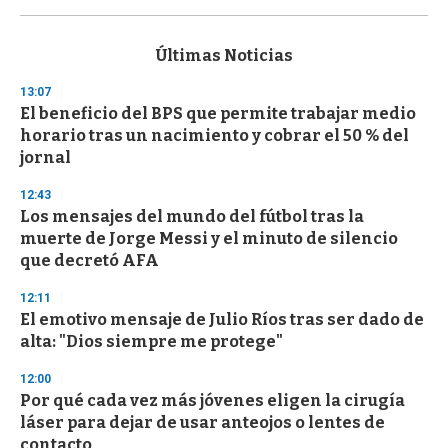
0
s
e
c
Últimas Noticias
o
n
13:07
d
El beneficio del BPS que permite trabajar medio
s
o
horario tras un nacimiento y cobrar el 50 % del
f
jornal
3
3
s
12:43
e
Los mensajes del mundo del fútbol tras la
c
muerte de Jorge Messi y el minuto de silencio
o
n
que decretó AFA
d
s
12:11
El emotivo mensaje de Julio Ríos tras ser dado de
alta: "Dios siempre me protege"
12:00
Por qué cada vez más jóvenes eligen la cirugía
láser para dejar de usar anteojos o lentes de
contacto