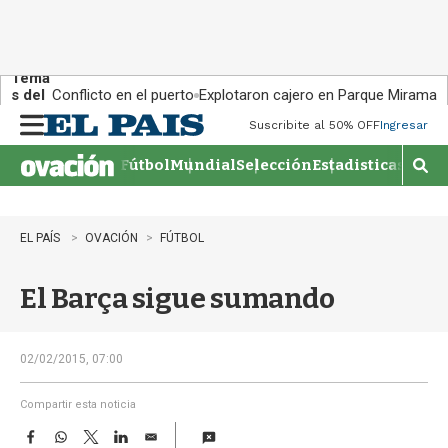
Tema
s del
Conflicto en el puerto
Explotaron cajero en Parque Miramar
día:
Suscribite al 50% OFF
Ingresar
M
e
Fútbol
Mundial
Selección
Estadisticas
Agen
n
M
u
o
s
t
EL PAÍS
OVACIÓN
FÚTBOL
r
a
El Barça sigue sumando
r
b
�
s
02/02/2015, 07:00
q
u
Compartir esta noticia
e
F
W
T
L
E
d