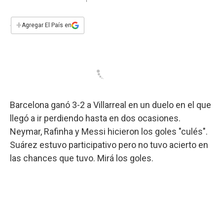
a
h
w
i
m
a
c
a
i
n
a
e
t
t
k
i
+
Agregar El País en
b
s
t
e
l
o
A
e
d
o
p
r
I
k
p
n
Barcelona ganó 3-2 a Villarreal en un duelo en el que
llegó a ir perdiendo hasta en dos ocasiones.
Neymar, Rafinha y Messi hicieron los goles "culés".
Suárez estuvo participativo pero no tuvo acierto en
las chances que tuvo. Mirá los goles.