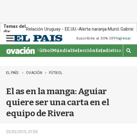
Temas del
Relación Uruguay - EE.UU.
Alerta naranja
Murió Gabriel 
día:
Suscribite al 50% OFF
Ingresar
M
e
Fútbol
Mundial
Selección
Estadisticas
Agen
n
M
u
o
s
t
EL PAÍS
OVACIÓN
FÚTBOL
r
a
El as en la manga: Aguiar
r
b
quiere ser una carta en el
�
s
equipo de Rivera
q
u
e
d
25/02/2015, 07:03