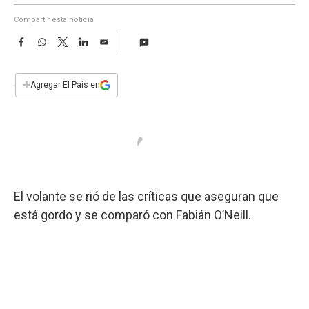
a
Compartir esta noticia
F
W
T
L
E
a
h
w
i
m
c
a
i
n
a
e
t
t
k
i
+
Agregar El País en
b
s
t
e
l
o
A
e
d
o
p
r
I
k
p
n
El volante se rió de las críticas que aseguran que
está gordo y se comparó con Fabián O’Neill.