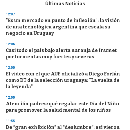
c
Últimas Noticias
o
n
12:07
d
"Es un mercado en punto de inflexión": la visión
s
o
de una tecnológica argentina que escala su
f
negocio en Uruguay
3
3
s
12:06
e
Casi todo el país bajo alerta naranja de Inumet
c
por tormentas muy fuertes y severas
o
n
d
12:00
s
El video con el que AUF oficializó a Diego Forlán
como DT de la selección uruguaya: "La vuelta de
la leyenda"
12:00
Atención padres: qué regalar este Día del Niño
para promover la salud mental de los niños
11:55
De “gran exhibición” al “deslumbre”: así vieron