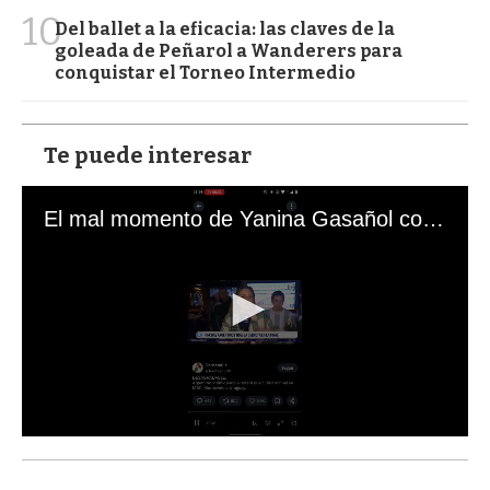
10
Del ballet a la eficacia: las claves de la
goleada de Peñarol a Wanderers para
conquistar el Torneo Intermedio
Te puede interesar
El mal momento de Yanina Gasañol con un hincha argentino en "Subrayado"
0
s
e