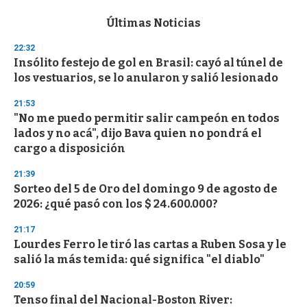
e
c
Últimas Noticias
o
n
22:32
d
Insólito festejo de gol en Brasil: cayó al túnel de
s
o
los vestuarios, se lo anularon y salió lesionado
f
3
21:53
3
s
"No me puedo permitir salir campeón en todos
e
lados y no acá", dijo Bava quien no pondrá el
c
cargo a disposición
o
n
d
21:39
s
Sorteo del 5 de Oro del domingo 9 de agosto de
2026: ¿qué pasó con los $ 24.600.000?
21:17
Lourdes Ferro le tiró las cartas a Ruben Sosa y le
salió la más temida: qué significa "el diablo"
20:59
Tenso final del Nacional-Boston River: