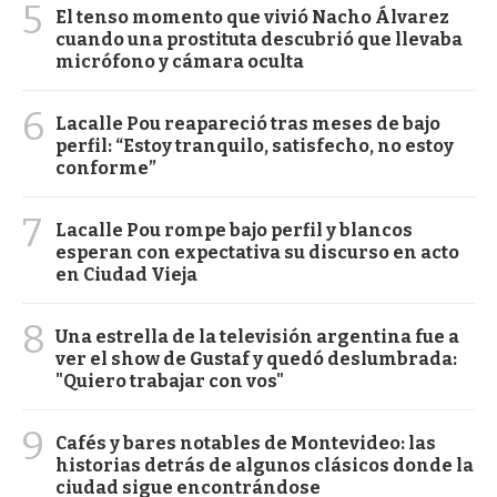
5
El tenso momento que vivió Nacho Álvarez
cuando una prostituta descubrió que llevaba
micrófono y cámara oculta
6
Lacalle Pou reapareció tras meses de bajo
perfil: “Estoy tranquilo, satisfecho, no estoy
conforme”
7
Lacalle Pou rompe bajo perfil y blancos
esperan con expectativa su discurso en acto
en Ciudad Vieja
8
Una estrella de la televisión argentina fue a
ver el show de Gustaf y quedó deslumbrada:
"Quiero trabajar con vos"
9
Cafés y bares notables de Montevideo: las
historias detrás de algunos clásicos donde la
ciudad sigue encontrándose