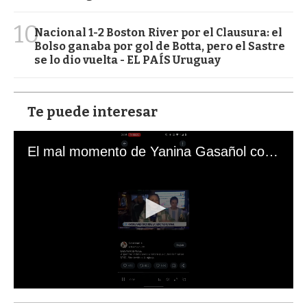
10
Nacional 1-2 Boston River por el Clausura: el
Bolso ganaba por gol de Botta, pero el Sastre
se lo dio vuelta - EL PAÍS Uruguay
Te puede interesar
El mal momento de Yanina Gasañol con un hincha argentino en "Subrayado"
0
s