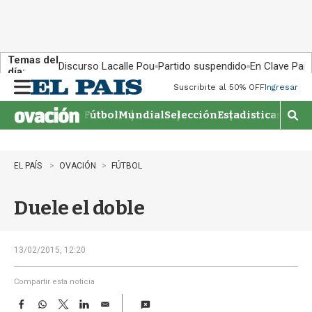
Temas del
Discurso Lacalle Pou
Partido suspendido
En Clave País
día:
Suscribite al 50% OFF
Ingresar
M
e
Fútbol
Mundial
Selección
Estadisticas
Agen
n
M
u
o
s
t
EL PAÍS
OVACIÓN
FÚTBOL
r
a
Duele el doble
r
b
�
s
13/02/2015, 12:20
q
u
Compartir esta noticia
e
F
W
T
L
E
d