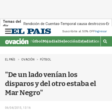
Temas del
Rendición de Cuentas
Temporal causa destrozos
En 
día:
Suscribite al 50% OFF
Ingresar
M
e
Fútbol
Mundial
Selección
Estadisticas
Agen
n
M
u
o
s
t
EL PAÍS
OVACIÓN
FÚTBOL
r
a
"De un lado venían los
r
b
disparos y del otro estaba el
�
s
Mar Negro"
q
u
e
d
06/04/2015, 13:16