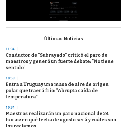
0
s
e
c
Últimas Noticias
o
n
11:04
d
Conductor de "Subrayado" criticó el paro de
s
o
maestros y generó un fuerte debate: "No tiene
f
sentido"
3
3
s
10:53
e
Entra a Uruguay una masa de aire de origen
c
polar que traerá frío: "Abrupta caída de
o
n
temperatura"
d
s
10:34
Maestros realizarán un paro nacional de 24
horas: en qué fecha de agosto será y cuáles son
los reclamos