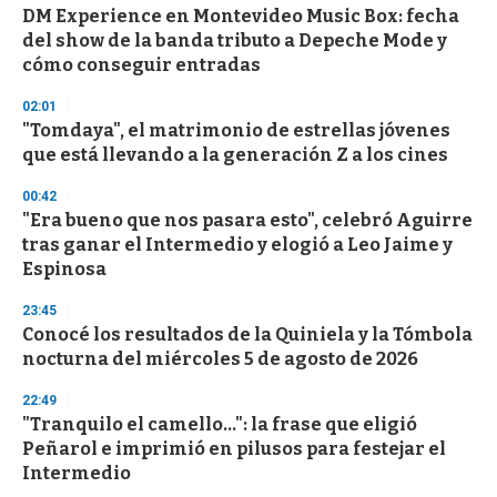
DM Experience en Montevideo Music Box: fecha
s
o
del show de la banda tributo a Depeche Mode y
f
cómo conseguir entradas
3
3
s
02:01
e
"Tomdaya", el matrimonio de estrellas jóvenes
c
que está llevando a la generación Z a los cines
o
n
d
00:42
s
"Era bueno que nos pasara esto", celebró Aguirre
tras ganar el Intermedio y elogió a Leo Jaime y
Espinosa
23:45
Conocé los resultados de la Quiniela y la Tómbola
nocturna del miércoles 5 de agosto de 2026
22:49
"Tranquilo el camello...": la frase que eligió
Peñarol e imprimió en pilusos para festejar el
Intermedio