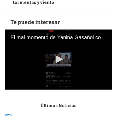
tormentas y viento
Te puede interesar
El mal momento de Yanina Gasañol con un hincha argentino en "Subrayado"
0
s
e
c
Últimas Noticias
o
n
02:05
d