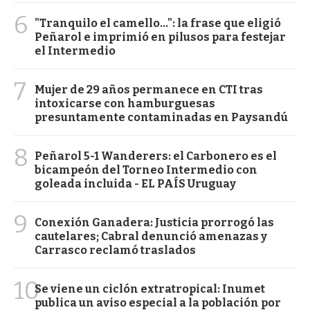
6
"Tranquilo el camello...": la frase que eligió
Peñarol e imprimió en pilusos para festejar
el Intermedio
7
Mujer de 29 años permanece en CTI tras
intoxicarse con hamburguesas
presuntamente contaminadas en Paysandú
8
Peñarol 5-1 Wanderers: el Carbonero es el
bicampeón del Torneo Intermedio con
goleada incluida - EL PAÍS Uruguay
9
Conexión Ganadera: Justicia prorrogó las
cautelares; Cabral denunció amenazas y
Carrasco reclamó traslados
10
Se viene un ciclón extratropical: Inumet
publica un aviso especial a la población por