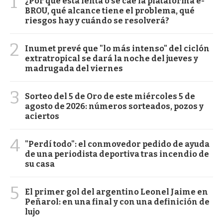
1
¿Por qué está lenta o se cae la plataforma e-
BROU, qué alcance tiene el problema, qué
riesgos hay y cuándo se resolverá?
2
Inumet prevé que "lo más intenso" del ciclón
extratropical se dará la noche del jueves y
madrugada del viernes
3
Sorteo del 5 de Oro de este miércoles 5 de
agosto de 2026: números sorteados, pozos y
aciertos
4
"Perdí todo": el conmovedor pedido de ayuda
de una periodista deportiva tras incendio de
su casa
5
El primer gol del argentino Leonel Jaime en
Peñarol: en una final y con una definición de
lujo