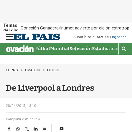
Temas
Conexión Ganadera
Inumet advierte por ciclón extratropi
del día:
Suscribite al 50% OFF
Ingresar
M
e
Fútbol
Mundial
Selección
Estadisticas
Agen
n
M
u
o
s
t
EL PAÍS
OVACIÓN
FÚTBOL
r
a
De Liverpool a Londres
r
b
�
s
28/04/2015, 13:10
q
u
Compartir esta noticia
e
F
W
T
L
E
d