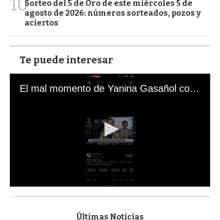
10
Sorteo del 5 de Oro de este miércoles 5 de
agosto de 2026: números sorteados, pozos y
aciertos
Te puede interesar
El mal momento de Yanina Gasañol con un hincha argentino en "Subrayado"
0
s
e
c
Últimas Noticias