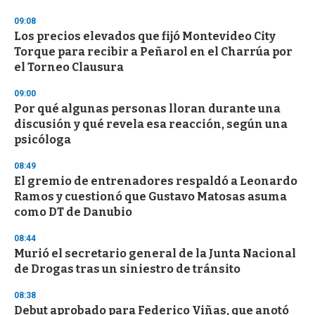
o
n
09:08
d
Los precios elevados que fijó Montevideo City
s
o
Torque para recibir a Peñarol en el Charrúa por
f
el Torneo Clausura
3
3
s
09:00
e
Por qué algunas personas lloran durante una
c
discusión y qué revela esa reacción, según una
o
n
psicóloga
d
s
08:49
El gremio de entrenadores respaldó a Leonardo
Ramos y cuestionó que Gustavo Matosas asuma
como DT de Danubio
08:44
Murió el secretario general de la Junta Nacional
de Drogas tras un siniestro de tránsito
08:38
Debut aprobado para Federico Viñas, que anotó