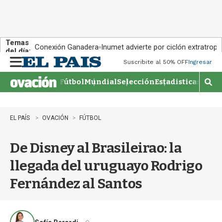
Temas
Conexión Ganadera
Inumet advierte por ciclón extratropi
del día:
Suscribite al 50% OFF
Ingresar
M
e
Fútbol
Mundial
Selección
Estadisticas
Agen
n
M
u
o
s
t
EL PAÍS
OVACIÓN
FÚTBOL
r
a
De Disney al Brasileirao: la
r
b
llegada del uruguayo Rodrigo
�
s
Fernández al Santos
q
u
e
d