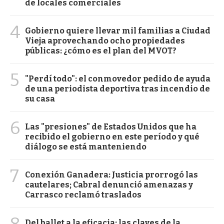
de locales comerciales
4
Gobierno quiere llevar mil familias a Ciudad
Vieja aprovechando ocho propiedades
públicas: ¿cómo es el plan del MVOT?
5
"Perdí todo": el conmovedor pedido de ayuda
de una periodista deportiva tras incendio de
su casa
6
Las "presiones" de Estados Unidos que ha
recibido el gobierno en este período y qué
diálogo se está manteniendo
7
Conexión Ganadera: Justicia prorrogó las
cautelares; Cabral denunció amenazas y
Carrasco reclamó traslados
Del ballet a la eficacia: las claves de la