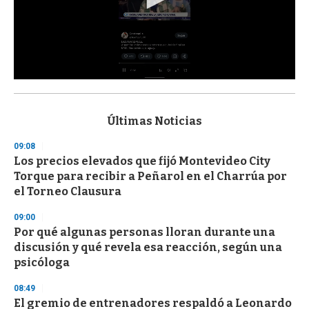
0
s
e
c
Últimas Noticias
o
n
09:08
d
Los precios elevados que fijó Montevideo City
s
o
Torque para recibir a Peñarol en el Charrúa por
f
el Torneo Clausura
3
3
s
09:00
e
Por qué algunas personas lloran durante una
c
discusión y qué revela esa reacción, según una
o
n
psicóloga
d
s
08:49
El gremio de entrenadores respaldó a Leonardo