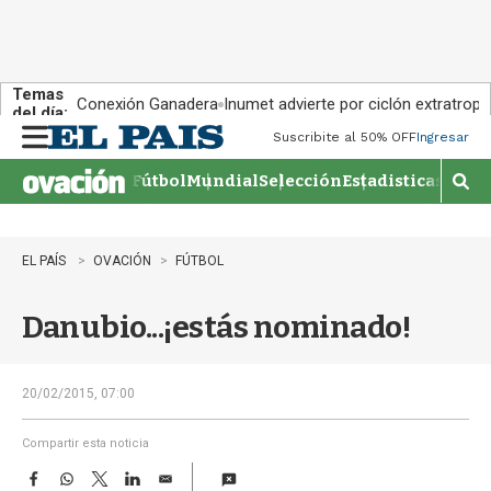
Temas
Conexión Ganadera
Inumet advierte por ciclón extratropi
del día:
Suscribite al 50% OFF
Ingresar
M
e
Fútbol
Mundial
Selección
Estadisticas
Agen
n
M
u
o
s
t
EL PAÍS
OVACIÓN
FÚTBOL
r
a
Danubio...¡estás nominado!
r
b
�
s
20/02/2015, 07:00
q
u
Compartir esta noticia
e
F
W
T
L
E
d