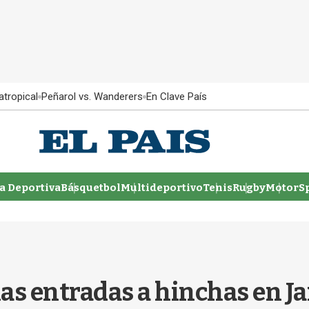
atropical
Peñarol vs. Wanderers
En Clave País
 Deportiva
Básquetbol
Multideportivo
Tenis
Rugby
MotorSp
as entradas a hinchas en J