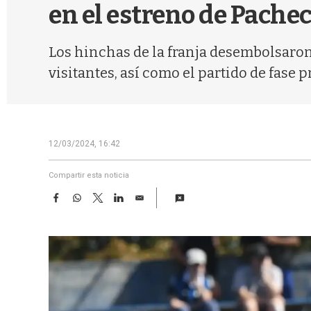
en el estreno de Pach
Los hinchas de la franja desembolsaron
visitantes, así como el partido de fase
12/03/2024, 16:42
Compartir esta noticia
F
W
T
L
E
a
h
w
i
m
c
a
i
n
a
e
t
t
k
i
b
s
t
e
l
o
A
e
d
o
p
r
I
k
p
n