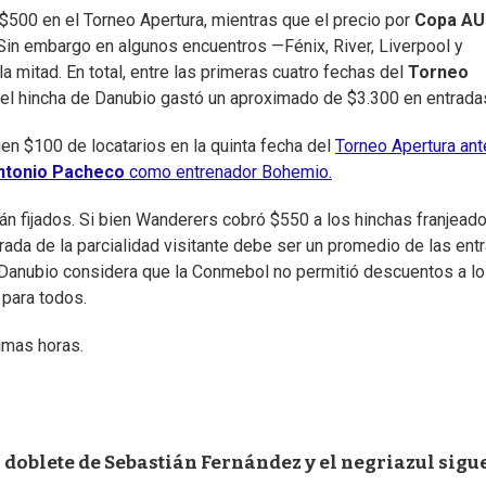
 $500 en el Torneo Apertura, mientras que el precio por
Copa AU
in embargo en algunos encuentros —Fénix, River, Liverpool y
a mitad. En total, entre las primeras cuatro fechas del
Torneo
 el hincha de Danubio gastó un aproximado de $3.300 en entrada
uen $100 de locatarios en la quinta fecha del
Torneo Apertura ant
ntonio Pacheco
como entrenador Bohemio.
tán fijados. Si bien Wanderers cobró $550 a los hinchas franjead
rada de la parcialidad visitante debe ser un promedio de las ent
, Danubio considera que la Conmebol no permitió descuentos a l
 para todos.
imas horas.
 doblete de Sebastián Fernández y el negriazul sigu