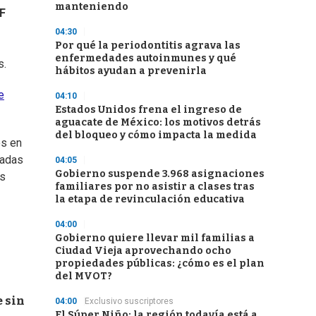
manteniendo
F
04:30
Por qué la periodontitis agrava las
enfermedades autoinmunes y qué
s.
hábitos ayudan a prevenirla
e
04:10
Estados Unidos frena el ingreso de
aguacate de México: los motivos detrás
del bloqueo y cómo impacta la medida
os en
radas
04:05
Gobierno suspende 3.968 asignaciones
os
familiares por no asistir a clases tras
la etapa de revinculación educativa
04:00
Gobierno quiere llevar mil familias a
Ciudad Vieja aprovechando ocho
propiedades públicas: ¿cómo es el plan
del MVOT?
e sin
04:00
Exclusivo suscriptores
El Súper Niño: la región todavía está a