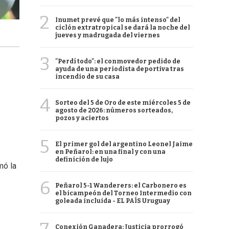
2
Inumet prevé que "lo más intenso" del
ciclón extratropical se dará la noche del
jueves y madrugada del viernes
3
"Perdí todo": el conmovedor pedido de
ayuda de una periodista deportiva tras
incendio de su casa
4
Sorteo del 5 de Oro de este miércoles 5 de
agosto de 2026: números sorteados,
pozos y aciertos
5
El primer gol del argentino Leonel Jaime
en Peñarol: en una final y con una
definición de lujo
mó la
6
Peñarol 5-1 Wanderers: el Carbonero es
el bicampeón del Torneo Intermedio con
goleada incluida - EL PAÍS Uruguay
Conexión Ganadera: Justicia prorrogó