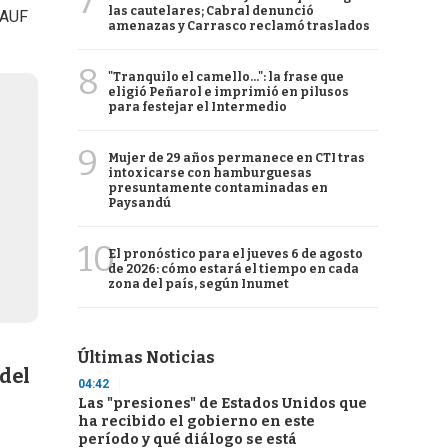
7
las cautelares; Cabral denunció
 AUF
amenazas y Carrasco reclamó traslados
8
"Tranquilo el camello...": la frase que
eligió Peñarol e imprimió en pilusos
para festejar el Intermedio
9
Mujer de 29 años permanece en CTI tras
intoxicarse con hamburguesas
presuntamente contaminadas en
Paysandú
10
El pronóstico para el jueves 6 de agosto
de 2026: cómo estará el tiempo en cada
zona del país, según Inumet
Últimas Noticias
 del
04:42
Las "presiones" de Estados Unidos que
ha recibido el gobierno en este
período y qué diálogo se está