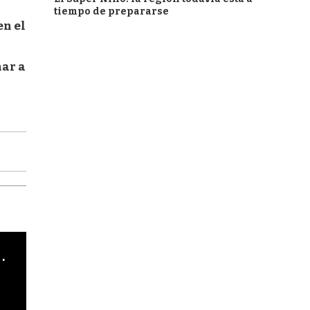
tiempo de prepararse
en el
nar a
cha argentino en "Subrayado"