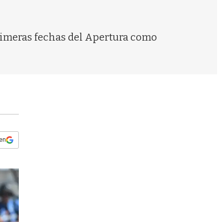
s
q
u
e
rimeras fechas del Apertura como
d
a
 en