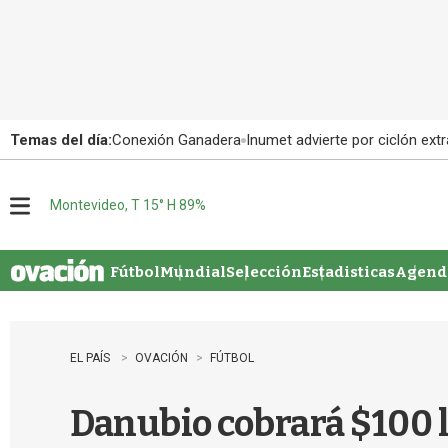
Temas del día:
Conexión Ganadera
Inumet advierte por ciclón extr
Montevideo, T 15° H 89%
M
e
n
u
Fútbol
Mundial
Selección
Estadisticas
Agenda
EL PAÍS
OVACIÓN
FÚTBOL
Danubio cobrará $100 l