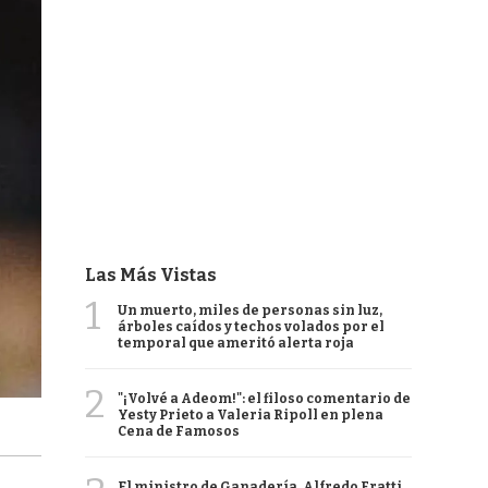
Las Más Vistas
1
Un muerto, miles de personas sin luz,
árboles caídos y techos volados por el
temporal que ameritó alerta roja
2
"¡Volvé a Adeom!": el filoso comentario de
Yesty Prieto a Valeria Ripoll en plena
Cena de Famosos
El ministro de Ganadería, Alfredo Fratti,