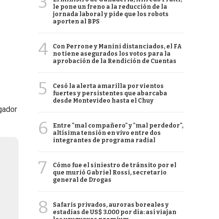
3
le pone un freno a la reducción de la
jornada laboral y pide que los robots
aporten al BPS
4
Con Perrone y Manini distanciados, el FA
no tiene asegurados los votos para la
aprobación de la Rendición de Cuentas
5
Cesó la alerta amarilla por vientos
fuertes y persistentes que abarcaba
desde Montevideo hasta el Chuy
gador
6
Entre "mal compañero" y "mal perdedor",
altísima tensión en vivo entre dos
integrantes de programa radial
7
Cómo fue el siniestro de tránsito por el
que murió Gabriel Rossi, secretario
general de Drogas
8
Safaris privados, auroras boreales y
estadías de US$ 3.000 por día: así viajan