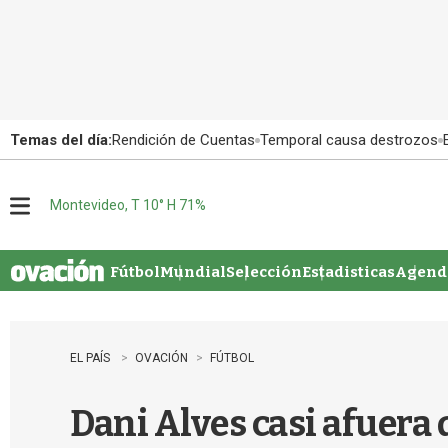
Temas del día:
Rendición de Cuentas
Temporal causa destrozos
Montevideo, T 10° H 71%
M
e
n
u
Fútbol
Mundial
Selección
Estadisticas
Agenda
EL PAÍS
OVACIÓN
FÚTBOL
Dani Alves casi afuera