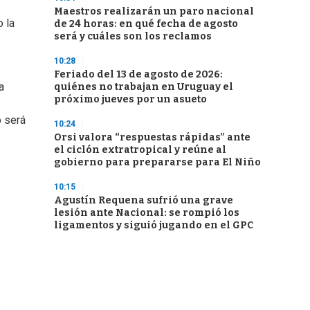
Maestros realizarán un paro nacional
o la
de 24 horas: en qué fecha de agosto
será y cuáles son los reclamos
10:28
Feriado del 13 de agosto de 2026:
a
quiénes no trabajan en Uruguay el
próximo jueves por un asueto
o será
10:24
Orsi valora “respuestas rápidas” ante
el ciclón extratropical y reúne al
gobierno para prepararse para El Niño
10:15
Agustín Requena sufrió una grave
lesión ante Nacional: se rompió los
ligamentos y siguió jugando en el GPC