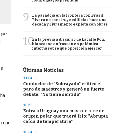
los uruguayos premium
9
La paradoja en la frontera con Brasil:
Rivera no construye edificios hace una
década y Livramento explota con obras
 que
10
En la previa a discurso de Lacalle Pou,
a
blancos se enfrascan en polémica
interna sobre qué oposición ejercer
os
Últimas Noticias
11:04
Conductor de "Subrayado" criticó el
paro de maestros y generó un fuerte
debate: "No tiene sentido"
 ha
10:53
Entra a Uruguay una masa de aire de
origen polar que traerá frío: "Abrupta
caída de temperatura"
ón que
10:34