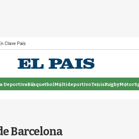
En Clave País
 Deportiva
Básquetbol
Multideportivo
Tenis
Rugby
MotorSp
 de Barcelona