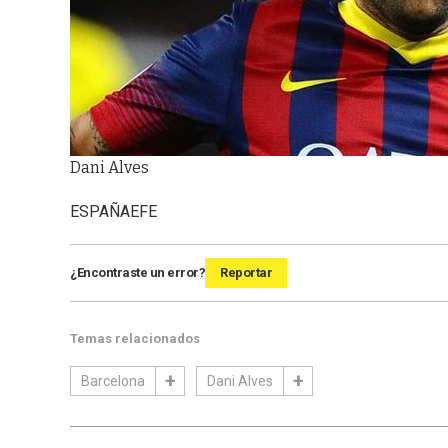
Dani Alves
ESPAÑA
EFE
¿Encontraste un error?
Reportar
Temas relacionados
Barcelona
Dani Alves