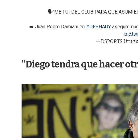
🗣️"ME FUI DEL CLUB PARA QUE ASUMIE
➡️ Juan Pedro Damiani en
#DFSHAUY
aseguró que 
pic.t
— DSPORTS Urugu
"Diego tendra que hacer ot