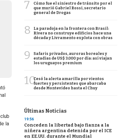
7
Cómo fue el siniestro de tránsito por el
que murió Gabriel Rossi, secretario
general de Drogas
8
La paradoja en la frontera con Brasil:
Rivera no construye edificios hace una
década y Livramento explota con obras
9
Safaris privados, auroras boreales y
estadías de US$ 3.000 por día: así viajan
los uruguayos premium
10
Cesó la alerta amarilla por vientos
fuertes y persistentes que abarcaba
ntó
desde Montevideo hasta el Chuy
nal
Últimas Noticias
 club
19:56
de la
Conceden la libertad bajo fianza a la
niñera argentina detenida por el ICE
en EE.UU. durante el Mundial