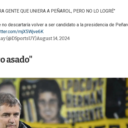
RA GENTE QUE UNIERA A PEÑAROL, PERO NO LO LOGRÉ"
no descartaría volver a ser candidato a la presidencia de Peñaro
witter.com/mjX5Wjve6K
ay (@DSportsUY)
August 14, 2024
ro asado"