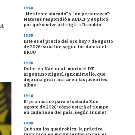
19:40
“Me siento atacado” y “no pertenezco”:
Matosas respondió a AUDEF y explicó
por qué vuelve a dirigir a Danubio
l.
19:30
Este es el precio del oro hoy 7 de agosto
de 2026: su valor, según los datos del
BROU
19:26
Dolor en Nacional: murió el DT
argentino Miguel Ignomiriello, que
dejó una gran marca en las juveniles
albas
19:16
El pronóstico para el sábado 8 de
agosto de 2026: cómo estará el tiempo
en cada zona del país, según Inumet
19:00
Qué son los quadrobics: la práctica
inspirada en movimientos animales