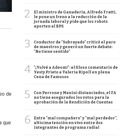
2
El ministro de Ganadería, Alfredo Fratti,
le pone un freno a la reducción de la
jornada laboral y pide que los robots
aporten al BPS
3
Conductor de "Subrayado" criticó el paro
de maestros y generó un fuerte debate:
"No tiene sentido"
4
"¡Volvé a Adeom!": el filoso comentario de
Yesty Prieto a Valeria Ripoll en plena
Cena de Famosos
5
Con Perrone y Manini distanciados, el FA
seo de
no tiene asegurados los votos para la
aprobación de la Rendición de Cuentas
6
Entre "mal compañero" y "mal perdedor",
ra que
altísima tensión en vivo entre dos
integrantes de programa radial