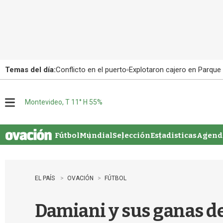
Temas del día:
Conflicto en el puerto
Explotaron cajero en Parque
Montevideo, T 11° H 55%
M
e
n
u
Fútbol
Mundial
Selección
Estadisticas
Agenda
EL PAÍS
OVACIÓN
FÚTBOL
Damiani y sus ganas de 