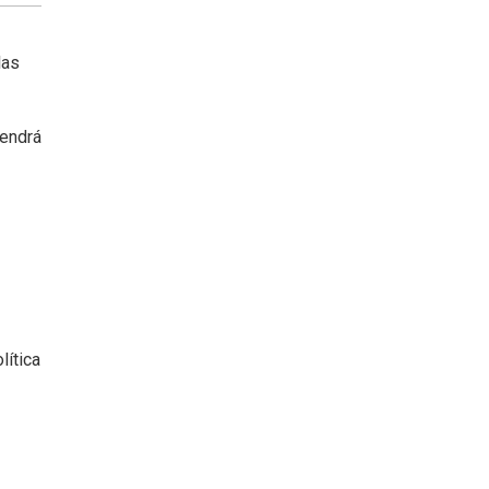
las
tendrá
lítica