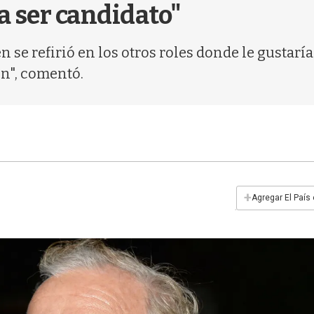
a ser candidato"
 se refirió en los otros roles donde le gustarí
ón", comentó.
+
Agregar El País