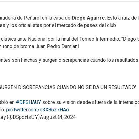
radería de Peñarol en la casa de
Diego Aguirre
. Esto a raíz de 
s y los oficialistas por el mercado de pases del club.
 clásica ante Nacional por la final del Torneo Intermedio. "Diego 
en tono de broma Juan Pedro Damiani.
entes son hinchas y surgen discrepancias cuando los resultados
 SURGEN DISCREPANCIAS CUANDO NO SE DA UN RESULTADO"
abló en
#DFSHAUY
sobre su visión desde afuera de la interna po
ro.
pic.twitter.com/g3X86z7HAo
ay (@DSportsUY)
August 14, 2024