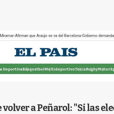
 Miramar
Afirman que Araujo se va del Barcelona
Gobierno demanda
 Deportiva
Básquetbol
Multideportivo
Tenis
Rugby
MotorSp
volver a Peñarol: "Si las el