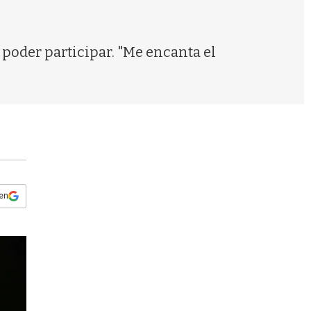
s
q
u
e
a poder participar. "Me encanta el
d
a
 en