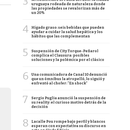
3
uruguaya rodeada de naturaleza donde
las propiedades se revalorizan más de
un 20%
4
Hígado graso: seis bebidas que pueden
ayudar a cuidar la salud hepática y los
hábitos que las complementan
5
Suspensión de City Torque-Peñarol
complica el Clausura: posibles
soluciones y la polémica por el clásico
6
Una comunicadora de Canal 10 denunció
que un ómnibus la atropelló, lo siguió y
enfrentó al chofer: "En shock"
7
Sergio Puglia anunció la suspensión de
su reality: el curioso motivo detrás de la
decisión
8
Lacalle Pou rompe bajo perfil y blancos
esperan con expectativa su discurso en