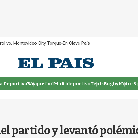
rol vs. Montevideo City Torque
En Clave País
 Deportiva
Básquetbol
Multideportivo
Tenis
Rugby
MotorSp
el partido y levantó polémic