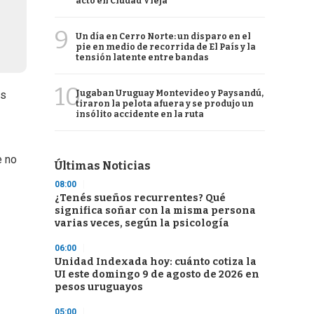
acto en Ciudad Vieja
9
Un día en Cerro Norte: un disparo en el
pie en medio de recorrida de El País y la
tensión latente entre bandas
10
Jugaban Uruguay Montevideo y Paysandú,
os
tiraron la pelota afuera y se produjo un
insólito accidente en la ruta
e no
Últimas Noticias
08:00
¿Tenés sueños recurrentes? Qué
significa soñar con la misma persona
varias veces, según la psicología
06:00
Unidad Indexada hoy: cuánto cotiza la
UI este domingo 9 de agosto de 2026 en
pesos uruguayos
05:00