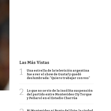
Las Más Vistas
1
Una estrella de la televisión argentina
fue a ver el show de Gustaf y quedó
deslumbrada: "Quiero trabajar con vos"
2
Lo que no se vio de la insólita suspensión
del partido entre Montevideo Cty Torque
y Peñarol en el Estadio Charrúa
Ni Montevideo ni Punta del Este: la ciudad