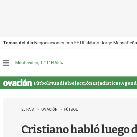
Temas del día:
Negociaciones con EE.UU.
Murió Jorge Messi
Peña
Montevideo, T 11° H 55%
M
e
n
u
Fútbol
Mundial
Selección
Estadisticas
Agenda
EL PAÍS
OVACIÓN
FÚTBOL
Cristiano habló luego d