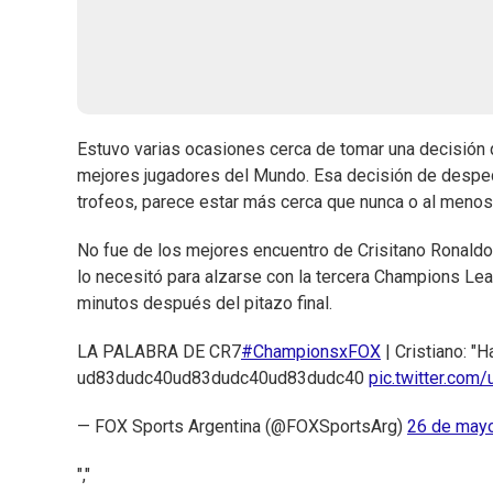
Estuvo varias ocasiones cerca de tomar una decisión q
mejores jugadores del Mundo. Esa decisión de despedi
trofeos, parece estar más cerca que nunca o al menos 
No fue de los mejores encuentro de Crisitano Ronaldo.
lo necesitó para alzarse con la tercera Champions Le
minutos después del pitazo final.
LA PALABRA DE CR7
#ChampionsxFOX
| Cristiano: "
ud83dudc40ud83dudc40ud83dudc40
pic.twitter.com
— FOX Sports Argentina (@FOXSportsArg)
26 de may
","