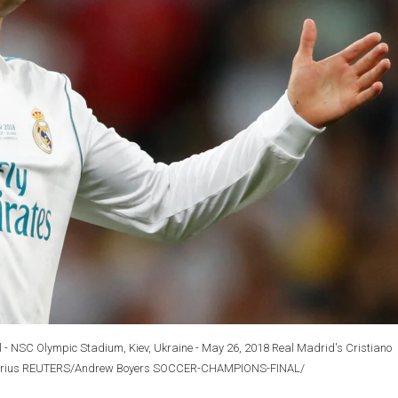
l - NSC Olympic Stadium, Kiev, Ukraine - May 26, 2018 Real Madrid's Cristiano
ris Karius REUTERS/Andrew Boyers SOCCER-CHAMPIONS-FINAL/