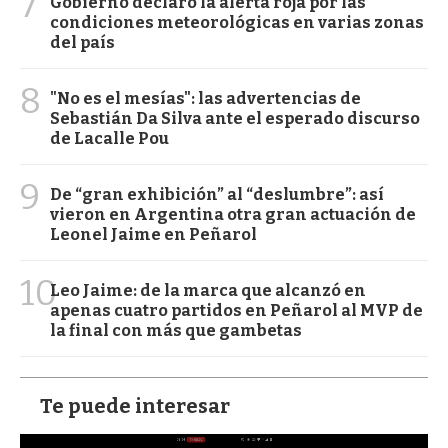
7
Gobierno declaró la alerta roja por las
condiciones meteorológicas en varias zonas
del país
8
"No es el mesías": las advertencias de
Sebastián Da Silva ante el esperado discurso
de Lacalle Pou
9
De “gran exhibición” al “deslumbre”: así
vieron en Argentina otra gran actuación de
Leonel Jaime en Peñarol
10
Leo Jaime: de la marca que alcanzó en
apenas cuatro partidos en Peñarol al MVP de
la final con más que gambetas
Te puede interesar