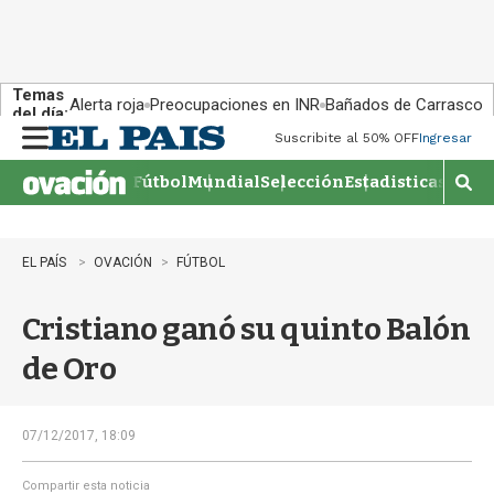
Temas
Alerta roja
Preocupaciones en INR
Bañados de Carrasco
del día:
Suscribite al 50% OFF
Ingresar
M
e
Fútbol
Mundial
Selección
Estadisticas
Agen
n
M
u
o
s
t
EL PAÍS
OVACIÓN
FÚTBOL
r
a
Cristiano ganó su quinto Balón
r
b
de Oro
�
s
q
u
07/12/2017, 18:09
e
d
Compartir esta noticia