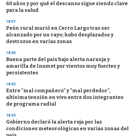
60 años y por qué el descanso sigue siendo clave
o
n
para la salud
d
s
18:57
Peón rural murió en Cerro Largo tras ser
alcanzado por un rayo; hubo desplazados y
destrozos en varias zonas
18:50
Buena parte del país bajo alerta naranja y
amarilla de Inumet por vientos muy fuertes y
persistentes
18:42
Entre "mal compañero" y "mal perdedor",
altísima tensión en vivo entre dos integrantes
de programa radial
18:33
Gobierno declaró la alerta roja por las
condiciones meteorológicas en varias zonas del
país