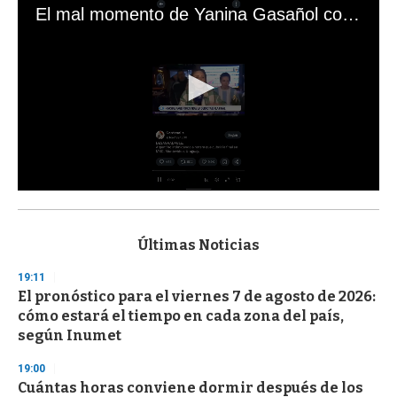
El mal momento de Yanina Gasañol con un hincha argentino en "Subrayado"
0
s
e
c
Últimas Noticias
o
n
19:11
d
El pronóstico para el viernes 7 de agosto de 2026:
s
o
cómo estará el tiempo en cada zona del país,
f
según Inumet
3
3
s
19:00
e
Cuántas horas conviene dormir después de los
c