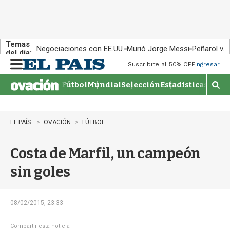
Temas
Negociaciones con EE.UU.
Murió Jorge Messi
Peñarol vs
del día:
Suscribite al 50% OFF
Ingresar
M
e
Fútbol
Mundial
Selección
Estadisticas
Agen
n
M
u
o
s
t
EL PAÍS
OVACIÓN
FÚTBOL
r
a
Costa de Marfil, un campeón
r
b
sin goles
�
s
q
u
08/02/2015, 23:33
e
d
Compartir esta noticia