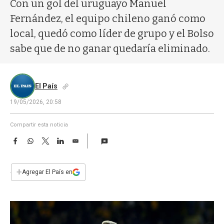
a
Con un gol del uruguayo Manuel
Fernández, el equipo chileno ganó como
local, quedó como líder de grupo y el Bolso
sabe que de no ganar quedaría eliminado.
El País
19/05/2026, 20:58
Compartir esta noticia
F
W
T
L
E
a
h
w
i
m
c
a
i
n
a
e
t
t
k
i
+
Agregar El País en
b
s
t
e
l
o
A
e
d
o
p
r
I
k
p
n