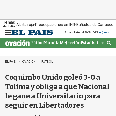
Temas
Alerta roja
Preocupaciones en INR
Bañados de Carrasco
del día:
Suscribite al 50% OFF
Ingresar
M
e
Fútbol
Mundial
Selección
Estadisticas
Agen
n
M
u
o
s
t
EL PAÍS
OVACIÓN
FÚTBOL
r
a
Coquimbo Unido goleó 3-0 a
r
b
Tolima y obliga a que Nacional
�
s
le gane a Universitario para
q
u
seguir en Libertadores
e
d