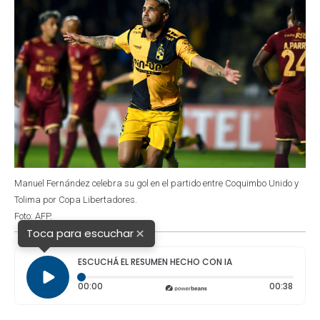
Manuel Fernández celebra su gol en el partido entre Coquimbo Unido y
Tolima por Copa Libertadores.
Foto: AFP.
×
Toca para escuchar
ESCUCHÁ EL RESUMEN HECHO CON IA
Tiempo transcurrido: 0 segundos
Durac
00:00
00:38