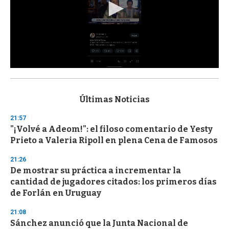
0
s
e
c
Últimas Noticias
o
n
21:57
d
"¡Volvé a Adeom!": el filoso comentario de Yesty
s
o
Prieto a Valeria Ripoll en plena Cena de Famosos
f
3
21:26
3
s
De mostrar su práctica a incrementar la
e
cantidad de jugadores citados: los primeros días
c
de Forlán en Uruguay
o
n
d
21:08
s
Sánchez anunció que la Junta Nacional de