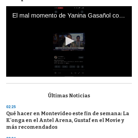
El mal momento de Yanina Gasañol con un hincha argentino en "Subrayado"
0
s
e
c
Últimas Noticias
o
n
02:25
d
Qué hacer en Montevideo este fin de semana: La
s
o
K'onga en el Antel Arena, Gustaf en el Movie y
f
más recomendados
3
3
s