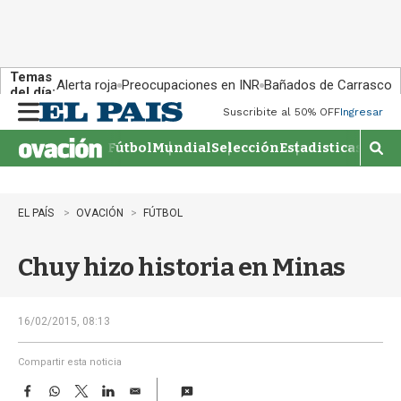
Temas
Alerta roja
Preocupaciones en INR
Bañados de Carrasco
del día:
Suscribite al 50% OFF
Ingresar
M
e
Fútbol
Mundial
Selección
Estadisticas
Agen
n
M
u
o
s
t
EL PAÍS
OVACIÓN
FÚTBOL
r
a
Chuy hizo historia en Minas
r
b
�
s
16/02/2015, 08:13
q
u
Compartir esta noticia
e
F
W
T
L
E
d