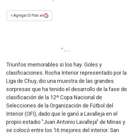
a
h
w
i
m
a
c
a
i
n
a
e
t
t
k
i
+
Agregar El País en
b
s
t
e
l
o
A
e
d
o
p
r
I
k
p
n
Triunfos memorables si los hay. Goles y
clasificaciones. Rocha Interior representado por la
Liga de Chuy, dio una muestra de las grandes
sorpresas que ha tenido el desarrollo de la fase de
clasificación de la 12ª Copa Nacional de
Selecciones de la Organización de Fútbol del
Interior (OFI), dado que le ganó a Lavalleja en el
propio estadio "Juan Antonio Lavalleja" de Minas y
se colocó entre los 16 mejores del interior. San