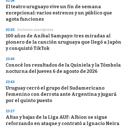
02:04
e
El teatro uruguayo vive un fin de semana
c
excepcional: varios estrenos y un público que
o
n
agota funciones
d
s
02:03
Exclusivo suscriptores
100 años de Aníbal Sampayo: tres miradas al
pionero de la canción uruguaya que llegó a Japón
y conquistó TikTok
23:45
Conocé los resultados de la Quiniela y la Tómbola
nocturna del jueves 6 de agosto de 2026
23:43
Uruguay cerró el grupo del Sudamericano
Femenino con derrota ante Argentina y jugará
por el quinto puesto
23:27
Altas y bajas de la Liga AUF: Albion se sigue
reforzando en ataque y contrató a Ignacio Neira