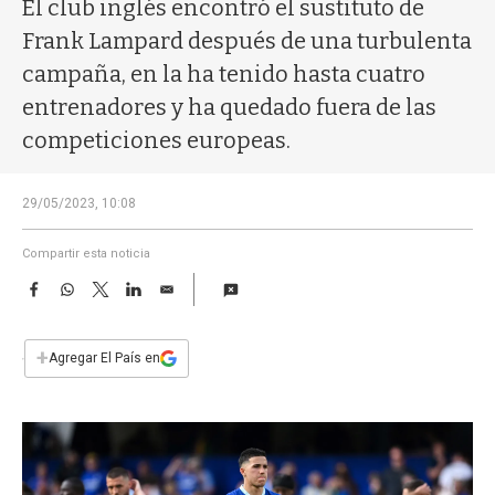
a
El club inglés encontró el sustituto de
Frank Lampard después de una turbulenta
campaña, en la ha tenido hasta cuatro
entrenadores y ha quedado fuera de las
competiciones europeas.
29/05/2023, 10:08
Compartir esta noticia
F
W
T
L
E
a
h
w
i
m
c
a
i
n
a
e
t
t
k
i
+
Agregar El País en
b
s
t
e
l
o
A
e
d
o
p
r
I
k
p
n