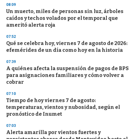
n
08:09
d
Un muerto, miles de personas sin luz, árboles
s
o
caídos y techos volados por el temporal que
f
ameritó alerta roja
3
3
s
07:52
e
Qué se celebra hoy, viernes 7 de agosto de 2026:
c
efemérides de un día como hoy en la historia
o
n
d
07:39
s
A quiénes afecta la suspensión de pagos de BPS
para asignaciones familiares y cómo volver a
cobrar
07:10
Tiempo de hoy viernes 7 de agosto:
temperaturas, vientos y nubosidad, según el
pronóstico de Inumet
07:03
Alerta amarilla por vientos fuertes y