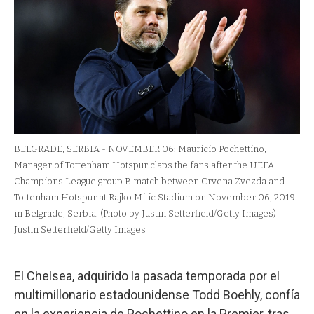
BELGRADE, SERBIA - NOVEMBER 06: Mauricio Pochettino,
Manager of Tottenham Hotspur claps the fans after the UEFA
Champions League group B match between Crvena Zvezda and
Tottenham Hotspur at Rajko Mitic Stadium on November 06, 2019
in Belgrade, Serbia. (Photo by Justin Setterfield/Getty Images)
Justin Setterfield/Getty Images
El Chelsea, adquirido la pasada temporada por el
multimillonario estadounidense Todd Boehly, confía
en la experiencia de Pochettino en la Premier, tras