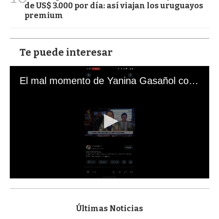
de US$ 3.000 por día: así viajan los uruguayos
premium
Te puede interesar
El mal momento de Yanina Gasañol con un hincha argentino en "Subrayado"
0
s
e
c
Últimas Noticias
o