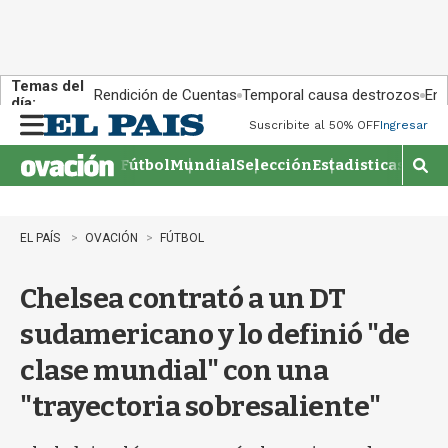
Temas del
Rendición de Cuentas
Temporal causa destrozos
En 
día:
Suscribite al 50% OFF
Ingresar
M
e
Fútbol
Mundial
Selección
Estadisticas
Agen
n
M
u
o
s
t
EL PAÍS
OVACIÓN
FÚTBOL
r
a
Chelsea contrató a un DT
r
b
sudamericano y lo definió "de
�
s
clase mundial" con una
q
u
"trayectoria sobresaliente"
e
d