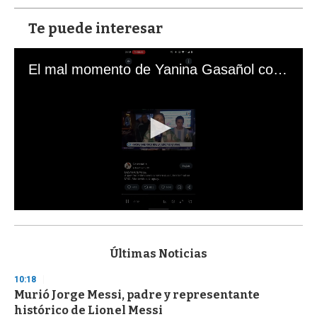
Te puede interesar
El mal momento de Yanina Gasañol con un hincha argentino en "Subrayado"
0
s
e
c
Últimas Noticias
o
n
10:18
d
Murió Jorge Messi, padre y representante
s
o
histórico de Lionel Messi
f