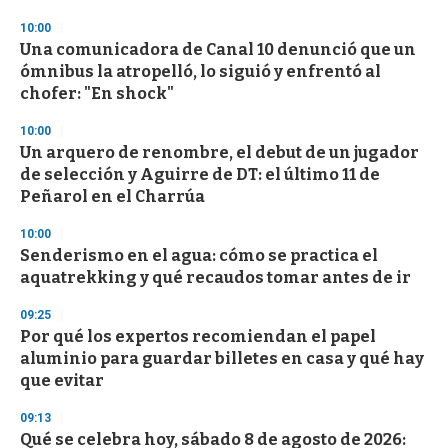
3
10:00
3
s
Una comunicadora de Canal 10 denunció que un
e
ómnibus la atropelló, lo siguió y enfrentó al
c
chofer: "En shock"
o
n
d
10:00
s
Un arquero de renombre, el debut de un jugador
de selección y Aguirre de DT: el último 11 de
Peñarol en el Charrúa
10:00
Senderismo en el agua: cómo se practica el
aquatrekking y qué recaudos tomar antes de ir
09:25
Por qué los expertos recomiendan el papel
aluminio para guardar billetes en casa y qué hay
que evitar
09:13
Qué se celebra hoy, sábado 8 de agosto de 2026: