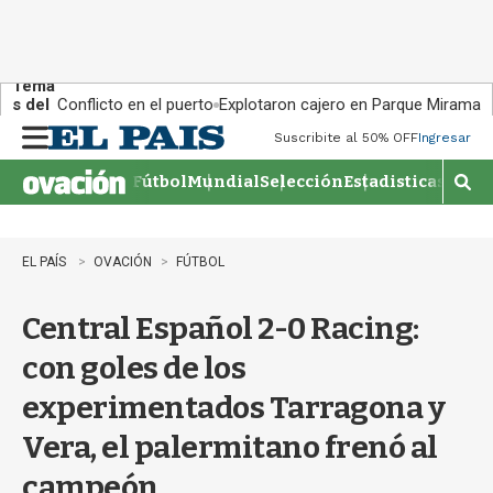
Tema
s del
Conflicto en el puerto
Explotaron cajero en Parque Miramar
día:
Suscribite al 50% OFF
Ingresar
M
e
Fútbol
Mundial
Selección
Estadisticas
Agen
n
M
u
o
s
t
EL PAÍS
OVACIÓN
FÚTBOL
r
a
Central Español 2-0 Racing:
r
b
con goles de los
�
s
experimentados Tarragona y
q
u
Vera, el palermitano frenó al
e
d
campeón