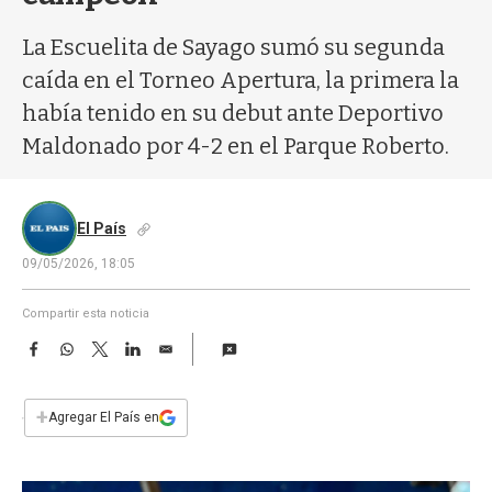
a
La Escuelita de Sayago sumó su segunda
caída en el Torneo Apertura, la primera la
había tenido en su debut ante Deportivo
Maldonado por 4-2 en el Parque Roberto.
El País
09/05/2026, 18:05
Compartir esta noticia
F
W
T
L
E
a
h
w
i
m
c
a
i
n
a
e
t
t
k
i
+
Agregar El País en
b
s
t
e
l
o
A
e
d
o
p
r
I