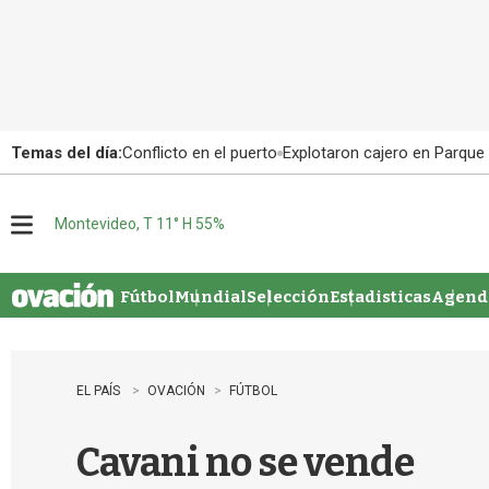
Temas del día:
Conflicto en el puerto
Explotaron cajero en Parque
Montevideo, T 11° H 55%
M
e
n
u
Fútbol
Mundial
Selección
Estadisticas
Agenda
EL PAÍS
OVACIÓN
FÚTBOL
Cavani no se vende