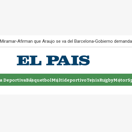
 Miramar
Afirman que Araujo se va del Barcelona
Gobierno demanda
 Deportiva
Básquetbol
Multideportivo
Tenis
Rugby
MotorSp