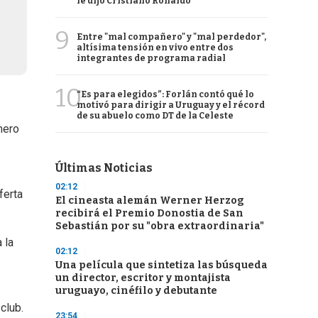
le dijo Cristiano Ronaldo
9
Entre "mal compañero" y "mal perdedor",
altísima tensión en vivo entre dos
integrantes de programa radial
10
“Es para elegidos”: Forlán contó qué lo
motivó para dirigir a Uruguay y el récord
de su abuelo como DT de la Celeste
mero
Últimas Noticias
02:12
ferta
El cineasta alemán Werner Herzog
recibirá el Premio Donostia de San
Sebastián por su "obra extraordinaria"
 la
02:12
Una película que sintetiza las búsqueda
un director, escritor y montajista
uruguayo, cinéfilo y debutante
club.
23:54