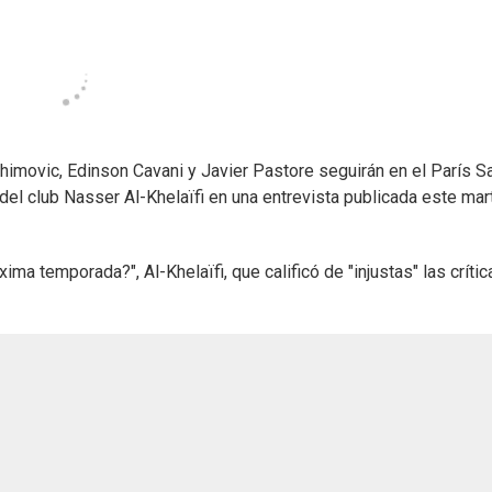
ahimovic, Edinson Cavani y Javier Pastore seguirán en el París Sa
el club Nasser Al-Khelaïfi en una entrevista publicada este mar
ima temporada?", Al-Khelaïfi, que calificó de "injustas" las crític