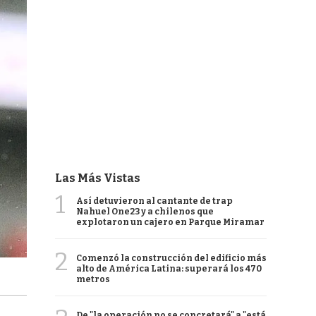
Las Más Vistas
1
Así detuvieron al cantante de trap
Nahuel One23 y a chilenos que
explotaron un cajero en Parque Miramar
2
Comenzó la construcción del edificio más
alto de América Latina: superará los 470
metros
De "la operación no se concretará" a "está