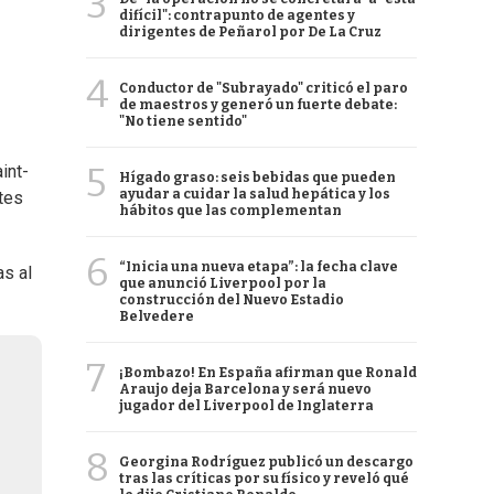
3
difícil": contrapunto de agentes y
dirigentes de Peñarol por De La Cruz
4
Conductor de "Subrayado" criticó el paro
de maestros y generó un fuerte debate:
"No tiene sentido"
5
int-
Hígado graso: seis bebidas que pueden
ayudar a cuidar la salud hepática y los
tes
hábitos que las complementan
6
“Inicia una nueva etapa”: la fecha clave
as al
que anunció Liverpool por la
construcción del Nuevo Estadio
Belvedere
7
¡Bombazo! En España afirman que Ronald
Araujo deja Barcelona y será nuevo
jugador del Liverpool de Inglaterra
8
Georgina Rodríguez publicó un descargo
tras las críticas por su físico y reveló qué