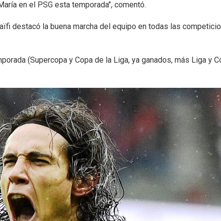
María en el PSG esta temporada", comentó.
laïfi destacó la buena marcha del equipo en todas las competici
mporada (Supercopa y Copa de la Liga, ya ganados, más Liga y C