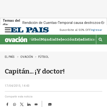
Temas del
Rendición de Cuentas
Temporal causa destrozos
En 
día:
Suscribite al 50% OFF
Ingresar
M
e
Fútbol
Mundial
Selección
Estadisticas
Agen
n
M
u
o
s
t
EL PAÍS
OVACIÓN
FÚTBOL
r
a
Capitán... ¡Y doctor!
r
b
�
s
17/04/2015, 14:43
q
u
Compartir esta noticia
e
F
W
T
L
E
d