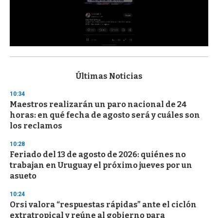
0
s
e
c
Últimas Noticias
o
n
10:34
d
Maestros realizarán un paro nacional de 24
s
o
horas: en qué fecha de agosto será y cuáles son
f
los reclamos
3
3
s
10:28
e
Feriado del 13 de agosto de 2026: quiénes no
c
trabajan en Uruguay el próximo jueves por un
o
n
asueto
d
s
10:24
Orsi valora “respuestas rápidas” ante el ciclón
extratropical y reúne al gobierno para