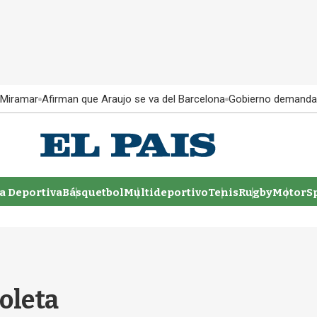
 Miramar
Afirman que Araujo se va del Barcelona
Gobierno demanda
 Deportiva
Básquetbol
Multideportivo
Tenis
Rugby
MotorSp
oleta