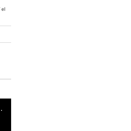
 el
cha argentino en "Subrayado"