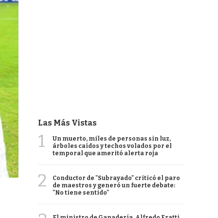
Las Más Vistas
1
Un muerto, miles de personas sin luz,
árboles caídos y techos volados por el
temporal que ameritó alerta roja
2
Conductor de "Subrayado" criticó el paro
de maestros y generó un fuerte debate:
"No tiene sentido"
El ministro de Ganadería, Alfredo Fratti,