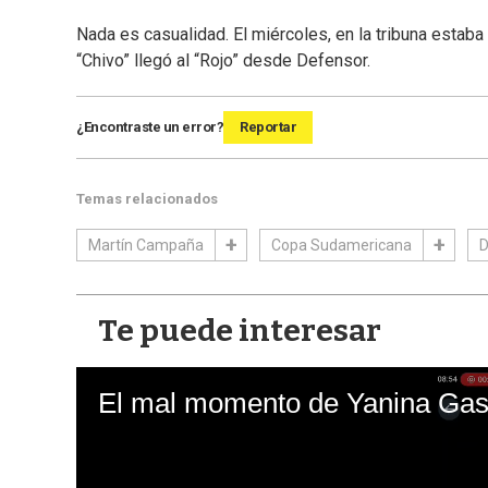
Nada es casualidad. El miércoles, en la tribuna estab
“Chivo” llegó al “Rojo” desde Defensor.
¿Encontraste un error?
Reportar
Temas relacionados
Martín Campaña
Copa Sudamericana
D
Te puede interesar