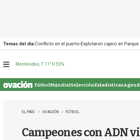
Temas del día:
Conflicto en el puerto
Explotaron cajero en Parque
Montevideo, T 11° H 55%
M
e
n
u
Fútbol
Mundial
Selección
Estadisticas
Agenda
EL PAÍS
OVACIÓN
FÚTBOL
Campeones con ADN vi