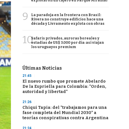
explotaron un cajero en Parque Miramar
9
La paradoja en la frontera con Brasil:
Rivera no construye edificios hace una
década y Livramento explota con obras
10
Safaris privados, auroras boreales y
estadías de US$ 3.000 por día: así viajan
los uruguayos premium
Últimas Noticias
21:45
El nuevo rumbo que promete Abelardo
De la Espriella para Colombia: "Orden,
autoridad y libertad"
21:26
Chiqui Tapia: del "trabajamos para una
fase completa del Mundial 2030" a
teorías conspirativas contra Argentina
21:24