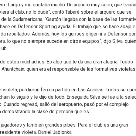
Cerro Largo y me gustaba mucho. Un arquero muy serio, que trans
ra al club, no lo dudé”, contó Tabaré sobre el arquero que se
e la Sudamericana. “Gastón llegaba con la base de las formativ
hace en Defensor Sporting ayuda. El trabajo que se hace abajo e
e da resultados. Además, hoy los gurises eligen ir a Defensor po
ra, lo que no siempre sucede en otros equipos”, dijo Silva, quie
lub.
a de estos muchachos. Es algo que te da una gran alegría. Todos
Ahuntchain, quien era el responsable de las formativas violetas
a violeta, perdieron feo un partido en Las Acacias. Todos se que
hain lo siguió y le dijo de todo. Enseguida Silva se fue a la sele
 Cuando regresó, salió del aeropuerto, pasó por el complejo
in demostrando la clase de persona que es.
 jugadores y también grandes pibes. Para el club es una gran
presidente violeta, Daniel Jablonka.