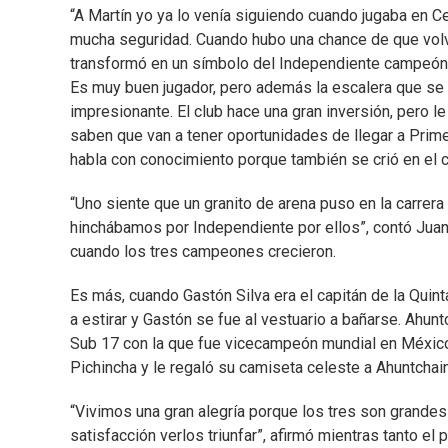
“A Martín yo ya lo venía siguiendo cuando jugaba en 
mucha seguridad. Cuando hubo una chance de que volvie
transformó en un símbolo del Independiente campeón d
Es muy buen jugador, pero además la escalera que se 
impresionante. El club hace una gran inversión, pero l
saben que van a tener oportunidades de llegar a Prime
habla con conocimiento porque también se crió en el c
“Uno siente que un granito de arena puso en la carrer
hinchábamos por Independiente por ellos”, contó Juan 
cuando los tres campeones crecieron.
Es más, cuando Gastón Silva era el capitán de la Quint
a estirar y Gastón se fue al vestuario a bañarse. Ahuntc
Sub 17 con la que fue vicecampeón mundial en México.
Pichincha y le regaló su camiseta celeste a Ahuntcha
“Vivimos una gran alegría porque los tres son grandes
satisfacción verlos triunfar”, afirmó mientras tanto el 