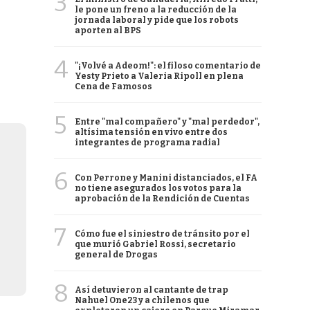
3
le pone un freno a la reducción de la
jornada laboral y pide que los robots
aporten al BPS
4
"¡Volvé a Adeom!": el filoso comentario de
Yesty Prieto a Valeria Ripoll en plena
Cena de Famosos
5
Entre "mal compañero" y "mal perdedor",
altísima tensión en vivo entre dos
integrantes de programa radial
6
Con Perrone y Manini distanciados, el FA
no tiene asegurados los votos para la
aprobación de la Rendición de Cuentas
7
Cómo fue el siniestro de tránsito por el
que murió Gabriel Rossi, secretario
general de Drogas
8
Así detuvieron al cantante de trap
Nahuel One23 y a chilenos que