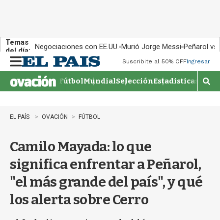
Temas
Negociaciones con EE.UU.
Murió Jorge Messi
Peñarol vs
del día:
Suscribite al 50% OFF
Ingresar
M
e
Fútbol
Mundial
Selección
Estadisticas
Agen
n
M
u
o
s
t
EL PAÍS
OVACIÓN
FÚTBOL
r
a
Camilo Mayada: lo que
r
b
significa enfrentar a Peñarol,
�
s
"el más grande del país", y qué
q
u
los alerta sobre Cerro
e
d