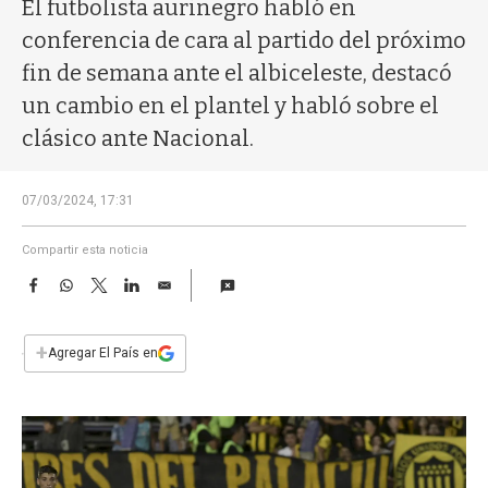
a
El futbolista aurinegro habló en
conferencia de cara al partido del próximo
fin de semana ante el albiceleste, destacó
un cambio en el plantel y habló sobre el
clásico ante Nacional.
07/03/2024, 17:31
Compartir esta noticia
F
W
T
L
E
a
h
w
i
m
c
a
i
n
a
e
t
t
k
i
+
Agregar El País en
b
s
t
e
l
o
A
e
d
o
p
r
I
k
p
n