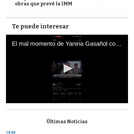
obras que prevé la IMM
Te puede interesar
El mal momento de Yanina Gasañol con un hincha argentino en "Subrayado"
0
s
e
c
Últimas Noticias
o
n
14:50
d