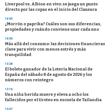
Liverpool vs. Albion en vivo: se juega un punto
s
o
directo por las copas en el inicio del Clausura
f
3
14:00
3
s
¿Morrón o paprika? Cuáles son sus diferencias,
e
propiedades y cuándo conviene usar cada uno
c
o
14:00
n
d
Más allá del consumo: las decisiones financieras
s
clave para vivir con menos estrés y más
tranquilidad
13:28
El boleto ganador de la Lotería Nacional de
España del sábado 8 de agosto de 2026 y los
números con reintegro
13:16
Una niña herida muere y eleva a ocho los
fallecidos por el tiroteo en escuela de Tailandia
13:07