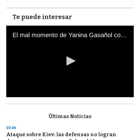
Te puede interesar
El mal momento de Yanina Gasañol con un hincha argentino en "Subrayado"
0
s
e
c
Últimas Noticias
o
n
03:46
d
Ataque sobre Kiev: las defensas no logran
s
o