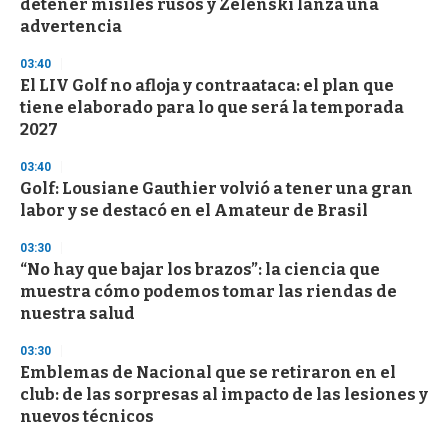
detener misiles rusos y Zelenski lanza una
f
advertencia
3
3
s
03:40
e
El LIV Golf no afloja y contraataca: el plan que
c
tiene elaborado para lo que será la temporada
o
n
2027
d
s
03:40
Golf: Lousiane Gauthier volvió a tener una gran
labor y se destacó en el Amateur de Brasil
03:30
“No hay que bajar los brazos”: la ciencia que
muestra cómo podemos tomar las riendas de
nuestra salud
03:30
Emblemas de Nacional que se retiraron en el
club: de las sorpresas al impacto de las lesiones y
nuevos técnicos