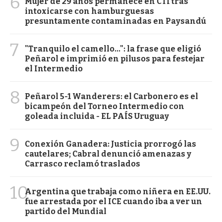
6
Mujer de 29 años permanece en CTI tras
intoxicarse con hamburguesas
presuntamente contaminadas en Paysandú
7
"Tranquilo el camello...": la frase que eligió
Peñarol e imprimió en pilusos para festejar
el Intermedio
8
Peñarol 5-1 Wanderers: el Carbonero es el
bicampeón del Torneo Intermedio con
goleada incluida - EL PAÍS Uruguay
9
Conexión Ganadera: Justicia prorrogó las
cautelares; Cabral denunció amenazas y
Carrasco reclamó traslados
10
Argentina que trabaja como niñera en EE.UU.
fue arrestada por el ICE cuando iba a ver un
partido del Mundial