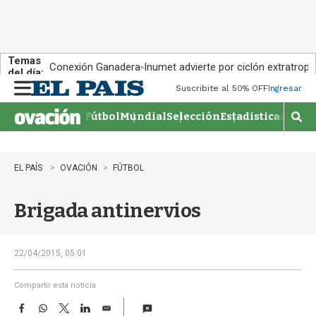
Temas
Conexión Ganadera
Inumet advierte por ciclón extratropi
del día:
Suscribite al 50% OFF
Ingresar
M
e
Fútbol
Mundial
Selección
Estadisticas
Agen
n
M
u
o
s
t
EL PAÍS
OVACIÓN
FÚTBOL
r
a
Brigada antinervios
r
b
�
s
22/04/2015, 05:01
q
u
Compartir esta noticia
e
F
W
T
L
E
d