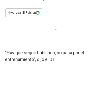
a
h
w
i
m
a
c
a
i
n
a
e
t
t
k
i
+
Agregar El País en
b
s
t
e
l
o
A
e
d
o
p
r
I
k
p
n
“Hay que seguir hablando, no pasa por el
entrenamiento”, dijo el DT