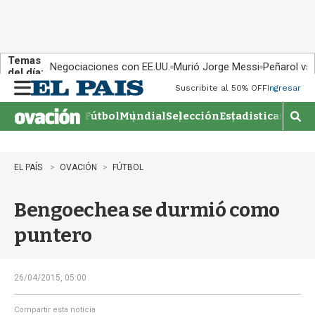
Temas
Negociaciones con EE.UU.
Murió Jorge Messi
Peñarol vs
del día:
Suscribite al 50% OFF
Ingresar
M
e
Fútbol
Mundial
Selección
Estadisticas
Agen
n
M
u
o
s
t
EL PAÍS
OVACIÓN
FÚTBOL
r
a
Bengoechea se durmió como
r
b
puntero
�
s
q
u
26/04/2015, 05:00
e
d
Compartir esta noticia