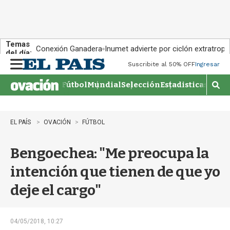
Temas
Conexión Ganadera
Inumet advierte por ciclón extratropi
del día:
Suscribite al 50% OFF
Ingresar
M
e
Fútbol
Mundial
Selección
Estadisticas
Agen
n
M
u
o
s
t
EL PAÍS
OVACIÓN
FÚTBOL
r
a
Bengoechea: "Me preocupa la
r
b
intención que tienen de que yo
�
s
deje el cargo"
q
u
e
d
04/05/2018, 10:27