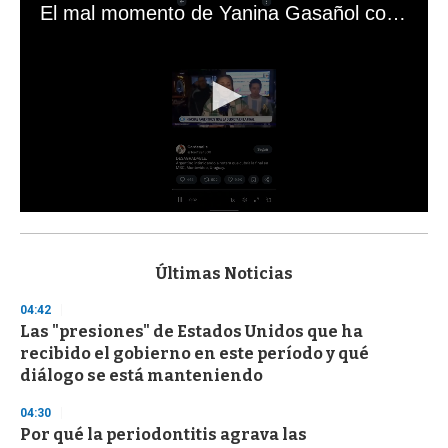
El mal momento de Yanina Gasañol con un hincha argentino en "Subrayado"
0
s
e
c
Últimas Noticias
o
n
04:42
d
Las "presiones" de Estados Unidos que ha
s
o
recibido el gobierno en este período y qué
f
diálogo se está manteniendo
3
3
s
04:30
e
Por qué la periodontitis agrava las
c