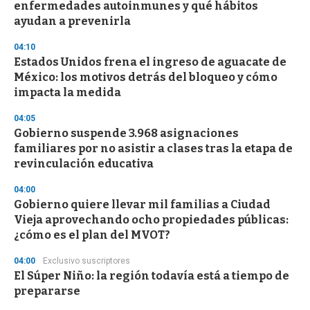
enfermedades autoinmunes y qué hábitos
o
n
ayudan a prevenirla
d
s
04:10
Estados Unidos frena el ingreso de aguacate de
México: los motivos detrás del bloqueo y cómo
impacta la medida
04:05
Gobierno suspende 3.968 asignaciones
familiares por no asistir a clases tras la etapa de
revinculación educativa
04:00
Gobierno quiere llevar mil familias a Ciudad
Vieja aprovechando ocho propiedades públicas:
¿cómo es el plan del MVOT?
04:00
Exclusivo suscriptores
El Súper Niño: la región todavía está a tiempo de
prepararse