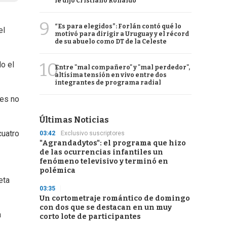
le dijo Cristiano Ronaldo
9
“Es para elegidos”: Forlán contó qué lo
el
motivó para dirigir a Uruguay y el récord
de su abuelo como DT de la Celeste
10
do el
Entre "mal compañero" y "mal perdedor",
altísima tensión en vivo entre dos
integrantes de programa radial
kes no
Últimas Noticias
cuatro
03:42
Exclusivo suscriptores
"Agrandadytos": el programa que hizo
de las ocurrencias infantiles un
fenómeno televisivo y terminó en
polémica
eta
03:35
Un cortometraje romántico de domingo
con dos que se destacan en un muy
a
corto lote de participantes