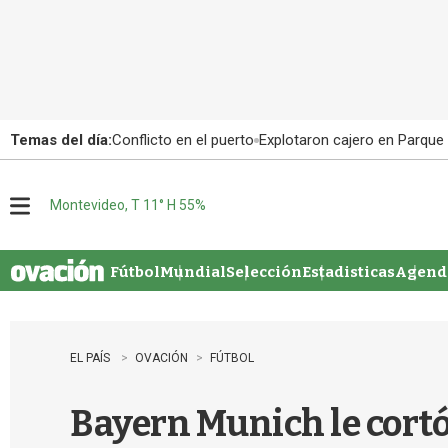
Temas del día:
Conflicto en el puerto
Explotaron cajero en Parque
Montevideo, T 11° H 55%
M
e
n
u
Fútbol
Mundial
Selección
Estadisticas
Agenda
EL PAÍS
OVACIÓN
FÚTBOL
Bayern Munich le cortó