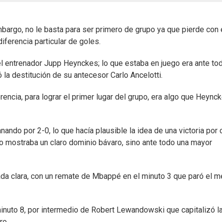
mbargo, no le basta para ser primero de grupo ya que pierde con 
diferencia particular de goles.
 el entrenador Jupp Heynckes; lo que estaba en juego era ante to
ó la destitución de su antecesor Carlo Ancelotti.
rencia, para lograr el primer lugar del grupo, era algo que Heync
ando por 2-0, lo que hacía plausible la idea de una victoria por 
 no mostraba un claro dominio bávaro, sino ante todo una mayor
ada clara, con un remate de Mbappé en el minuto 3 que paró el m
 minuto 8, por intermedio de Robert Lewandowski que capitalizó l
ro.