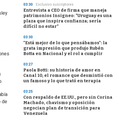
03:30
Exclusivo suscriptores
Entrevista a CEO de firma que maneja
sley
patrimonios Insigneo: "Uruguay es una
plaza que inspira confianza; sería
difícil no estar"
03:30
"Está mejor de lo que pensábamos": la
grata impresión que produjo Rubén
iones
Botta en Nacional y el rol a cumplir
03:27
Paola Botti: su historia de amor en
u
Canal 10, el romance que desmintió con
un famoso y lo que trató en terapia
o.
03:25
abía
Con respaldo de EE.UU., pero sin Corina
o de
Machado, chavismo y oposición
negocian plan de transición para
Venezuela