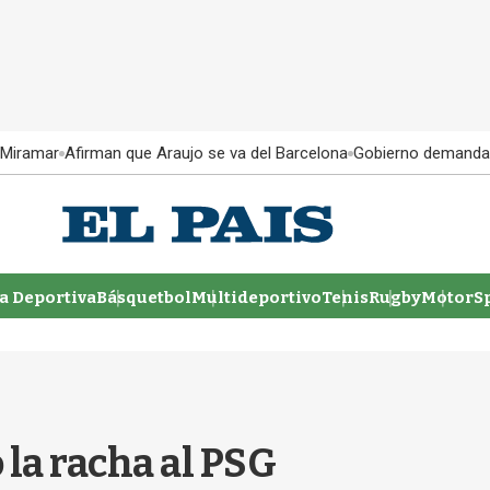
 Miramar
Afirman que Araujo se va del Barcelona
Gobierno demanda
 Deportiva
Básquetbol
Multideportivo
Tenis
Rugby
MotorSp
 la racha al PSG