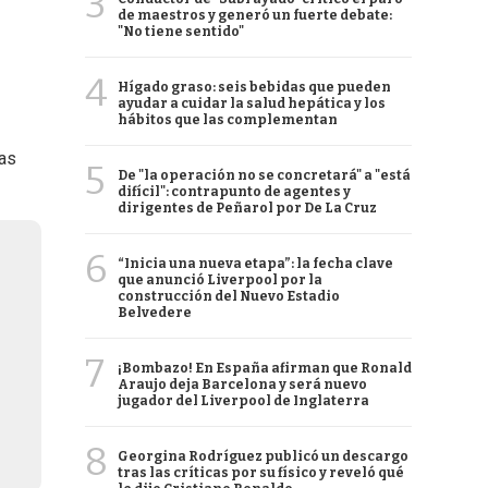
3
de maestros y generó un fuerte debate:
"No tiene sentido"
4
Hígado graso: seis bebidas que pueden
ayudar a cuidar la salud hepática y los
hábitos que las complementan
las
5
De "la operación no se concretará" a "está
difícil": contrapunto de agentes y
dirigentes de Peñarol por De La Cruz
6
“Inicia una nueva etapa”: la fecha clave
que anunció Liverpool por la
construcción del Nuevo Estadio
Belvedere
7
¡Bombazo! En España afirman que Ronald
Araujo deja Barcelona y será nuevo
jugador del Liverpool de Inglaterra
8
Georgina Rodríguez publicó un descargo
tras las críticas por su físico y reveló qué