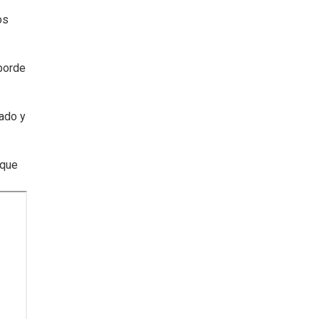
os
sborde
iado y
 que