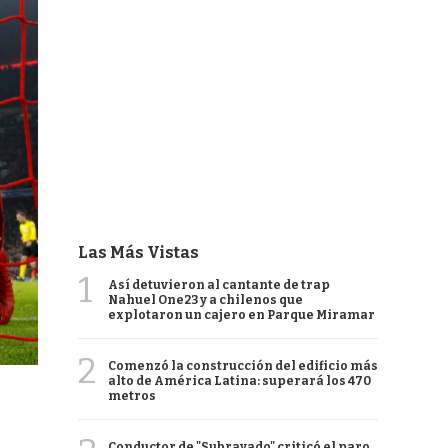
Las Más Vistas
1
Así detuvieron al cantante de trap
Nahuel One23 y a chilenos que
explotaron un cajero en Parque Miramar
2
Comenzó la construcción del edificio más
alto de América Latina: superará los 470
metros
Conductor de "Subrayado" criticó el paro