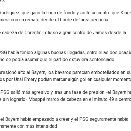
Rodríguez, que ganó la línea de fondo y soltó un centro que King
iera con un remate desde el borde del área pequeña.
de cabeza de Corentin Tolisso a gran centro de James desde la
 PSG había tenido algunas buenas llegadas, entre ellas dos ocas
 no se podía asumir que el partido estuviera sentenciado.
presionó alto al Bayern, los bávaros parecían embotellados en s
idos por Unai Emery podían marcar algún gol en cualquier moment
l PSG salió más agresivo y, tras una fase de presión -el Bayern h
es sin lograrlo- Mbappé marcó de cabeza en el minuto 49 a centr
e el Bayern había empezado a creer y el PSG seguramente había
aramente con más intensidad