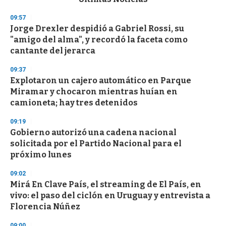
o
n
09:57
d
Jorge Drexler despidió a Gabriel Rossi, su
s
o
"amigo del alma", y recordó la faceta como
f
cantante del jerarca
3
3
s
09:37
e
Explotaron un cajero automático en Parque
c
Miramar y chocaron mientras huían en
o
n
camioneta; hay tres detenidos
d
s
09:19
Gobierno autorizó una cadena nacional
solicitada por el Partido Nacional para el
próximo lunes
09:02
Mirá En Clave País, el streaming de El País, en
vivo: el paso del ciclón en Uruguay y entrevista a
Florencia Núñez
09:00