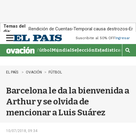
Temas del
Rendición de Cuentas
Temporal causa destrozos
En 
día:
Suscribite al 50% OFF
Ingresar
M
e
Fútbol
Mundial
Selección
Estadisticas
Agen
n
M
u
o
s
t
EL PAÍS
OVACIÓN
FÚTBOL
r
a
Barcelona le da la bienvenida a
r
b
Arthur y se olvida de
�
s
mencionar a Luis Suárez
q
u
e
d
10/07/2018, 09:34