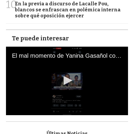
10
En la previa a discurso de Lacalle Pou,
blancos se enfrascan en polémica interna
sobre qué oposición ejercer
Te puede interesar
El mal momento de Yanina Gasañol con un hincha argentino en "Subrayado"
0
s
e
c
Últimas Noticias